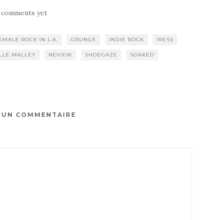
 comments yet
EMALE ROCK IN L.A.
GRUNGE
INDIE ROCK
IRESS
LLE MALLEY
REVIEW
SHOEGAZE
SOAKED
R UN COMMENTAIRE