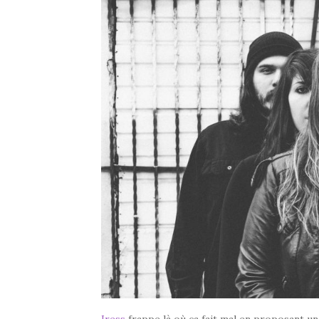
Iress
frappe là où ça fait mal en proposant un 