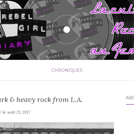
CHRONIQUES
ark & heavy rock from L.A.
AB
é le
août 23, 2017