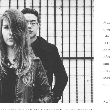
Mus
disq
labe
la C
de m
déco
sans
met
scèn
du r
SU
son lourd, sale et hanté. Portés par la voix poignante et