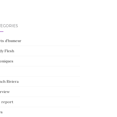
TÉGORIES
ets d'humeur
dy Flesh
oniques
nch Riviera
erview
e report
ws