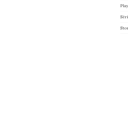
Play
Sér
Sto