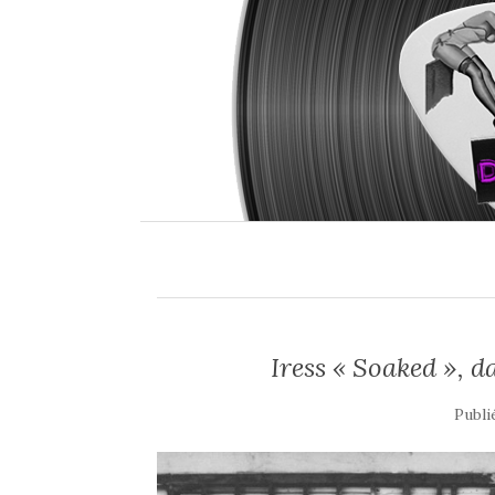
Iress « Soaked », d
Publi