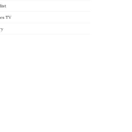
list
ies TV
ry