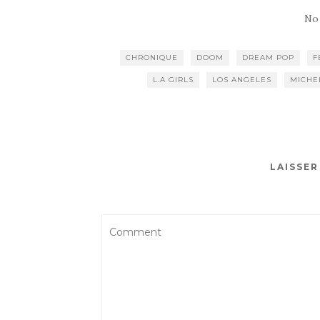
No
CHRONIQUE
DOOM
DREAM POP
F
L.A GIRLS
LOS ANGELES
MICHE
LAISSE