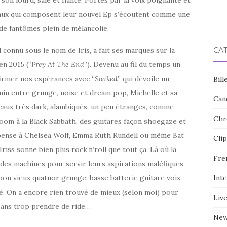
eaux qui composent leur nouvel Ep s’écoutent comme une
 de fantômes plein de mélancolie.
connu sous le nom de Iris, a fait ses marques sur la
CA
en 2015 (“
Prey At The End
”). Devenu au fil du temps un
firmer nos espérances avec “
Soaked
” qui dévoile un
Bill
min entre grunge, noise et dream pop, Michelle et sa
Can
ceaux très dark, alambiqués, un peu étranges, comme
Chr
om à la Black Sabbath, des guitares façon shoegaze et
On pense à Chelsea Wolf, Emma Ruth Rundell ou même Bat
Clip
iss sonne bien plus rock’n’roll que tout ça. Là où la
Fre
 des machines pour servir leurs aspirations maléfiques,
on vieux quatuor grunge: basse batterie guitare voix,
Int
oué. On a encore rien trouvé de mieux (selon moi) pour
Liv
 sans trop prendre de ride…
Ne