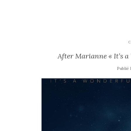
C
After Marianne « It’s a
Publié 