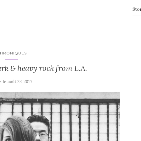
Sto
HRONIQUES
ark & heavy rock from L.A.
é le
août 23, 2017