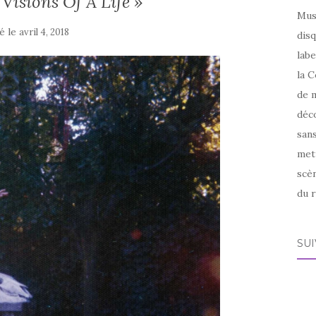
 Visions Of A Life »
Mus
ié le
avril 4, 2018
disq
labe
la C
de m
déco
sans
met
scèn
du r
SU