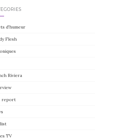
TÉGORIES
ets d'humeur
dy Flesh
oniques
nch Riviera
erview
e report
ws
list
ies TV