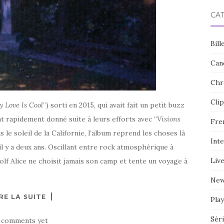
CA
Bill
Can
Chr
Clip
 Love Is Cool
”) sorti en 2015, qui avait fait un petit buzz
t rapidement donné suite à leurs efforts avec “
Visions
Fre
 le soleil de la Californie, l’album reprend les choses là
Int
 il y a deux ans. Oscillant entre rock atmosphérique à
Liv
lf Alice ne choisit jamais son camp et tente un voyage à
Ne
RE LA SUITE
Play
Sér
 comments yet