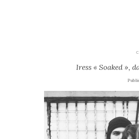
C
Iress « Soaked », d
Publi