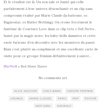
Et le résultat est là. Un son sale et hanté qui colle
parfaitement à leur univers désenchanté et un clip sans
compromis réalisé par Marie Claude (la batteuse, ex
Ragnoutaz, ex Native Nothing). On croise forcément le
fantôme de Courtney Love dans ce clip très «
Doll Parts
« ,
hanté par la magie noire, les baby-dolls damnées et cette
envie furieuse d’en découdre avec les monstres du passé.
Mais c’est plutôt un compliment et une excellente carte de
visite pour ce groupe féminin définitivement à suivre…
SheWolf
«
Red Moon Slave
«
No comments yet
ALICE ADJUTOR
GIRLS BAND
GROUPE FÉMININ
GRUNGE
MARIE CLAUDE
PARIS
POP
PSYCHÉ
RIOT GRRL
SHEWOLF