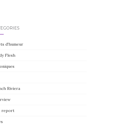
TÉGORIES
ets d'humeur
dy Flesh
oniques
nch Riviera
erview
e report
ws