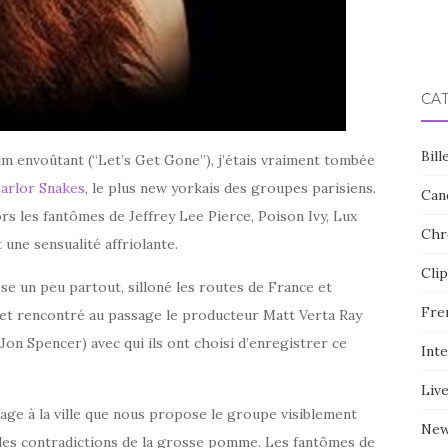
CA
Bill
um envoûtant (“Let’s Get Gone”), j’étais vraiment tombée
arlor Snakes
, le plus new yorkais des groupes parisiens.
Can
ors les fantômes de Jeffrey Lee Pierce, Poison Ivy, Lux
Chr
 une sensualité affriolante.
Clip
se un peu partout, silloné les routes de France et
Fre
 et rencontré au passage le producteur Matt Verta Ray
Jon Spencer) avec qui ils ont choisi d’enregistrer ce
Int
Liv
ge à la ville que nous propose le groupe visiblement
Ne
belles contradictions de la grosse pomme. Les fantômes de