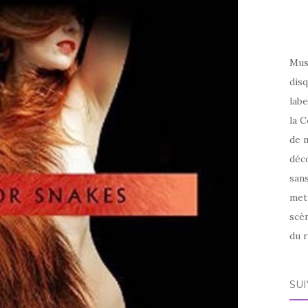
Mus
disq
labe
la C
de m
déco
sans
met
scèn
du r
SU