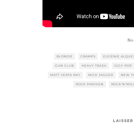
No
BLONDIE
CRAMPS
EUGENIE ALQUE
GUN CLUB
HEAVY TRASH
IGGY POP
MATT VERTA RAY
MICK JAGGER
NEW Y
ROCK PARISIEN
ROCK'N'ROL
LAISSE