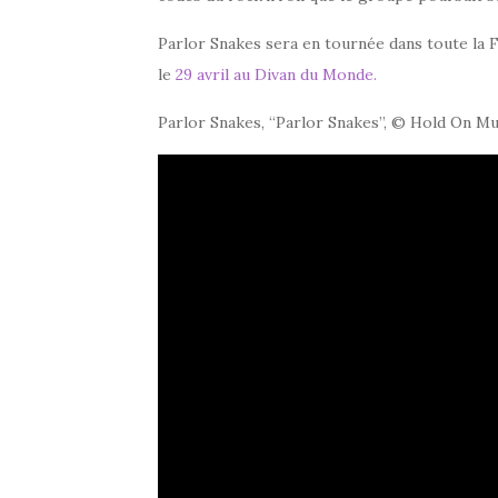
Parlor Snakes sera en tournée dans toute la
le
29 avril au Divan du Monde.
Parlor Snakes, “Parlor Snakes”, © Hold On M