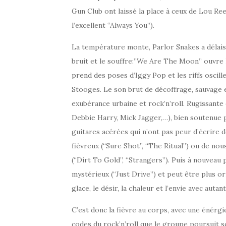
Gun Club ont laissé la place à ceux de Lou R
l’excellent “Always You”).
La température monte, Parlor Snakes a délaissé
bruit et le souffre:”We Are The Moon” ouvre le 
prend des poses d’Iggy Pop et les riffs oscil
Stooges. Le son brut de décoffrage, sauvage 
exubérance urbaine et rock’n’roll. Rugissante e
Debbie Harry, Mick Jagger,…), bien soutenue 
guitares acérées qui n’ont pas peur d’écrire 
fièvreux (“Sure Shot”, “The Ritual”) ou de n
(“Dirt To Gold”, “Strangers”). Puis à nouveau 
mystérieux (“Just Drive”) et peut être plus ori
glace, le désir, la chaleur et l’envie avec autan
C’est donc la fièvre au corps, avec une énérgi
codes du rock’n’roll que le groupe poursuit 