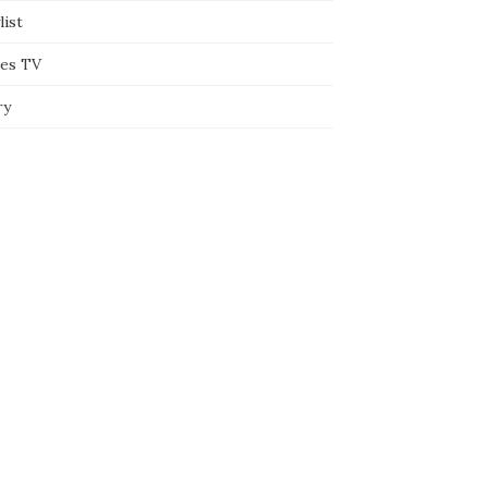
list
ies TV
ry