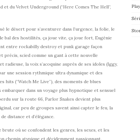
Play
eed et du Velvet Underground (“Here Comes The Hell”,
Sér
 le désert pour s’aventurer dans l’urgence, la folie, le
Sto
bal des hostilités, ça joue vite, ça joue fort, Eugénie
lent entre rockabilly destroy et punk garage façon
et précis, scied comme un gant à cette nouvelle
t radieuse, la voix s’acoquine auprès de ses idoles (Iggy,
par une session rythmique ultra dynamique et des
des hits (“Watch Me Live”), des moments de blues
ous embarquer dans un voyage plus hypnotique et sensuel
perdu sur la route 66, Parlor Snakes devient plus
ginal, car peu de groupes savent ainsi capter le feu, la
t de distance et d’élégance.
e brute où se confondent les genres, les sexes, et les
son chemin atypique et décidemment passionnant.