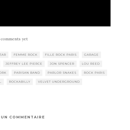
 comments yet
ZAR
FEMME ROCK
FILLE ROCK PARIS
GARAGE
JEFFREY LEE PIERCE
JON SPENCER
LOU REED
ORK
PARISAN BAND
PARLOR SNAKES
ROCK PARIS
L
ROCKABILLY
VELVET UNDERGROUND
R UN COMMENTAIRE