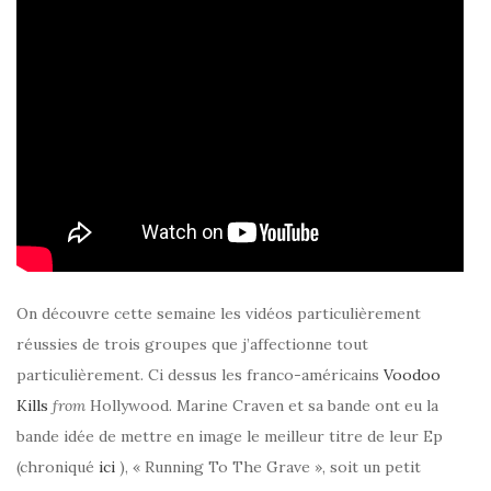
On découvre cette semaine les vidéos particulièrement
réussies de trois groupes que j’affectionne tout
particulièrement. Ci dessus les franco-américains
Voodoo
Kills
from
Hollywood. Marine Craven et sa bande ont eu la
bande idée de mettre en image le meilleur titre de leur Ep
(chroniqué
ici
), « Running To The Grave », soit un petit