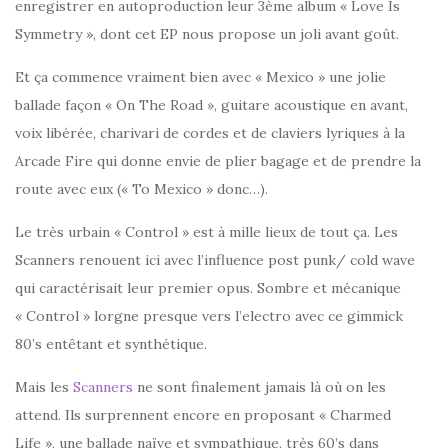
enregistrer en autoproduction leur 3ème album « Love Is
Symmetry », dont cet EP nous propose un joli avant goût.
Et ça commence vraiment bien avec « Mexico » une jolie
ballade façon « On The Road », guitare acoustique en avant,
voix libérée, charivari de cordes et de claviers lyriques à la
Arcade Fire qui donne envie de plier bagage et de prendre la
route avec eux (« To Mexico » donc…).
Le très urbain « Control » est à mille lieux de tout ça. Les
Scanners renouent ici avec l’influence post punk/ cold wave
qui caractérisait leur premier opus. Sombre et mécanique
« Control » lorgne presque vers l’electro avec ce gimmick
80’s entêtant et synthétique.
Mais les
Scanners
ne sont finalement jamais là où on les
attend. Ils surprennent encore en proposant « Charmed
Life », une ballade naïve et sympathique, très 60’s dans