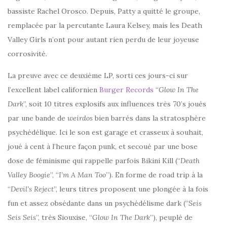
bassiste Rachel Orosco. Depuis, Patty a quitté le groupe,
remplacée par la percutante Laura Kelsey, mais les Death
Valley Girls n’ont pour autant rien perdu de leur joyeuse
corrosivité.
La preuve avec ce deuxième LP, sorti ces jours-ci sur
l’excellent label californien
Burger Records
“
Glow In The
Dark
”, soit 10 titres explosifs aux influences très 70’s joués
par une bande de
weirdos
bien barrés dans la stratosphère
psychédélique. Ici le son est garage et crasseux à souhait,
joué à cent à l’heure façon punk, et secoué par une bose
dose de féminisme qui rappelle parfois Bikini Kill (“
Death
Valley Boogie
”, “
I’m A Man Too
”). En forme de road trip à la
“
Devil’s Reject
”, leurs titres proposent une plongée à la fois
fun et assez obsédante dans un psychédélisme dark (“
Seis
Seis Seis
”, très Siouxise, “
Glow In The Dark
”), peuplé de