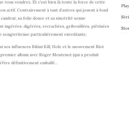
ue vous voudrez. Et c’est bien là toute la force de cette
Play
son actif. Contrairement à tant d’autres qui jouent à fond
Sér
a candeur, sa folie douce et sa sincèrité sonne
t ingérées, digérées, recrachées, gribouillées, piétinées
Sto
te songwriteuse particulièrement envoûtante.
 ses influences Bikini Kill, Hole et le mouvement Riot
on premier album avec Roger Moutenot (qui a produit
u’être définitivement emballé…