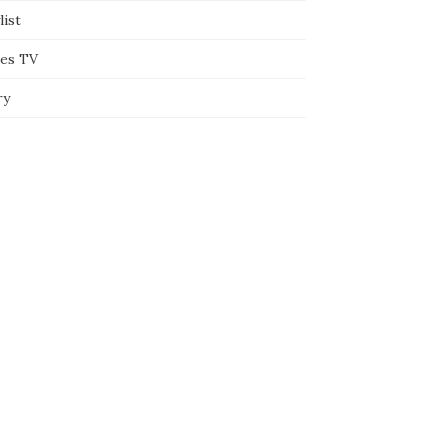
list
ies TV
ry