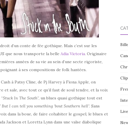
CA
Bill
roit d’un conte de fée gothique. Mais c’est sur les
US que nous transporte la belle
Adia Victoria
. Originaire
Can
remières années de sa vie au sein d’une secte rigoriste,
Chr
 poignant à ses compositions de folk hantées.
Clip
 Cash à Patsy Cline, de Pj Harvey à Fiona Apple, on
Fre
 et sale, avec tout ce qu’il faut de soul tendre, et la voix
 “
Stuck In The South
”, un blues quasi gothique tout est
Int
 But I can tell you something ‘bout Southern hell
”. Sans
Liv
oix dans la boue, de faire cohabiter le gospel, le blues et
nda Jackson et Loretta Lynn dans une valse diabolique
Ne