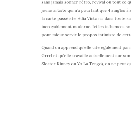
sans jamais sonner rétro, revival ou tout ce q
jeune artiste qui n’a pourtant que 4 singles à 
la carte passéiste, Adia Victoria, dans toute s
incroyablement moderne. Ici les influences son
pour mieux servir le propos intimiste de cet
Quand on apprend qu’elle cite également parmi
Grrrl et qu’elle travaille actuellement sur s
Sleater Kinney ou Yo La Tengo), on ne peut q