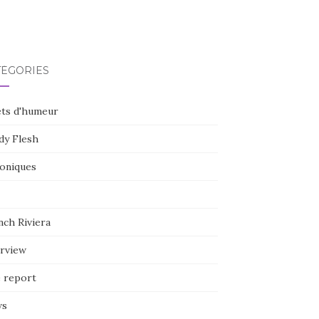
TÉGORIES
ets d'humeur
dy Flesh
oniques
nch Riviera
erview
e report
ws