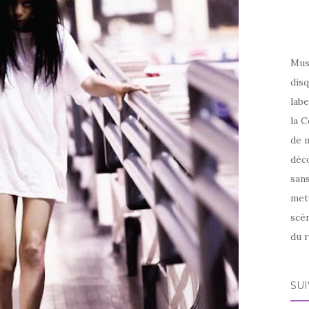
Mus
disq
labe
la C
de m
déco
sans
met
scèn
du r
SU