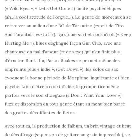
(« Wild Eyes », « Let’s Get Gone ») limite psychédéliques
(ah…la cool attitude de l’orgue…). Le genre de morceaux à se
retrouver au milieu d’une BO de Tarantino (esprit de Tito
And Tarantula, es-tu là?)…ça sonne surf et rock’n’roll (« Keep
Hurting Me »), blues déglingué façon Gun Club, avec une
chanteuse en mal d’amour (et de sexe) qui n’en finit plus
d’éructer. Sur la fin, Parlor Snakes se permet même des
empreints plus « indie », (Get Down »), les solos de sax
évoquent la bonne période de Morphine, inquiétante et bien
psyché. Loin d’être à court d’idée, le groupe tire même
parfois vers le son shoegaze (« Don’t Want Your Love »),
fuzz et distorsion en tout genre étant au menu bien barré
des grattes décoiffantes de Peter.
Avec tout ça, la production de l’album, un brin vintage et brut
de décoffrage (super son de guitare au grain impeccable), se