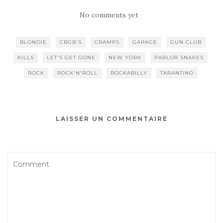
No comments yet
BLONDIE
CBGB'S
CRAMPS
GARAGE
GUN CLUB
KILLS
LET'S GET GONE
NEW YORK
PARLOR SNAKES
ROCK
ROCK'N'ROLL
ROCKABILLY
TARANTINO
LAISSER UN COMMENTAIRE