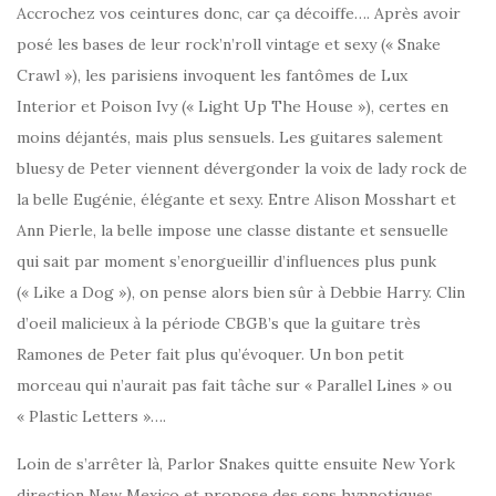
Accrochez vos ceintures donc, car ça décoiffe…. Après avoir
posé les bases de leur rock’n’roll vintage et sexy (« Snake
Crawl »), les parisiens invoquent les fantômes de Lux
Interior et Poison Ivy (« Light Up The House »), certes en
moins déjantés, mais plus sensuels. Les guitares salement
bluesy de Peter viennent dévergonder la voix de lady rock de
la belle Eugénie, élégante et sexy. Entre Alison Mosshart et
Ann Pierle, la belle impose une classe distante et sensuelle
qui sait par moment s’enorgueillir d’influences plus punk
(« Like a Dog »), on pense alors bien sûr à Debbie Harry. Clin
d’oeil malicieux à la période CBGB’s que la guitare très
Ramones de Peter fait plus qu’évoquer. Un bon petit
morceau qui n’aurait pas fait tâche sur « Parallel Lines » ou
« Plastic Letters »….
Loin de s’arrêter là, Parlor Snakes quitte ensuite New York
direction New Mexico et propose des sons hypnotiques