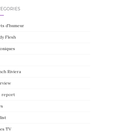
TÉGORIES
ets d'humeur
dy Flesh
oniques
nch Riviera
erview
e report
ws
list
ies TV