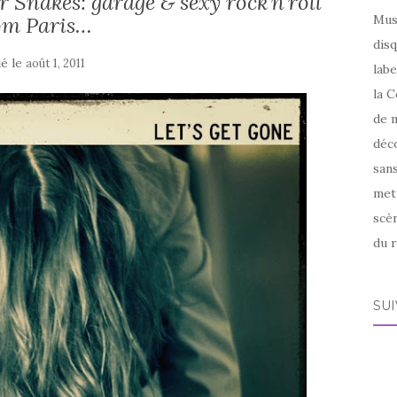
r Snakes: garage & sexy rock’n’roll
om Paris…
Mus
disq
ié le
août 1, 2011
labe
la C
de m
déco
sans
met
scèn
du r
SU