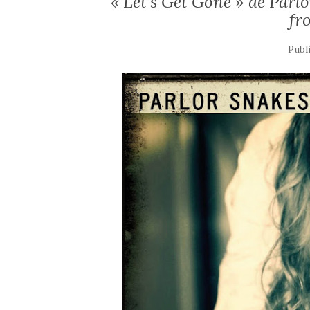
« Let’s Get Gone » de Parlo
fr
Publ