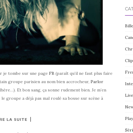
CA
Bill
Can
Chr
Clip
Fre
oir je tombe sur une page
FB
(paraît qu’il ne faut plus faire
ertain groupe parisien au nom bien accrocheur,
Parlor
Int
hère…). Et bon sang, ça sonne rudement bien. Je m’en
Liv
e le groupe a déjà pas mal roulé sa bosse sur scène à
Ne
Play
RE LA SUITE
Sér