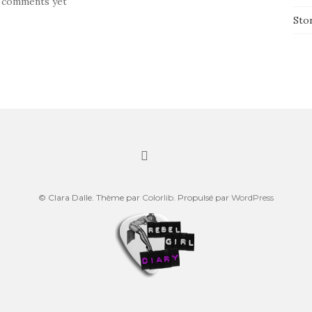
 comments yet
Sto
© Clara Dalle. Thème par
Colorlib
. Propulsé par
WordPress