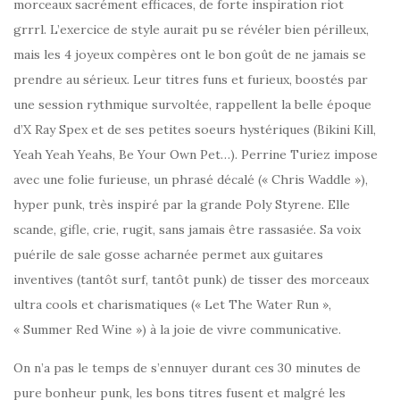
morceaux sacrément efficaces, de forte inspiration riot
grrrl. L’exercice de style aurait pu se révéler bien périlleux,
mais les 4 joyeux compères ont le bon goût de ne jamais se
prendre au sérieux. Leur titres funs et furieux, boostés par
une session rythmique survoltée, rappellent la belle époque
d’X Ray Spex et de ses petites soeurs hystériques (Bikini Kill,
Yeah Yeah Yeahs, Be Your Own Pet…). Perrine Turiez impose
avec une folie furieuse, un phrasé décalé (« Chris Waddle »),
hyper punk, très inspiré par la grande Poly Styrene. Elle
scande, gifle, crie, rugit, sans jamais être rassasiée. Sa voix
puérile de sale gosse acharnée permet aux guitares
inventives (tantôt surf, tantôt punk) de tisser des morceaux
ultra cools et charismatiques (« Let The Water Run »,
« Summer Red Wine ») à la joie de vivre communicative.
On n’a pas le temps de s’ennuyer durant ces 30 minutes de
pure bonheur punk, les bons titres fusent et malgré les