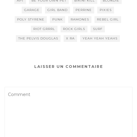
APT
BE YOUR OWN PET
BIKINI KILL
BLONDIE
GARAGE
GIRL BAND
PERRINE
PIXIES
POLY STYRENE
PUNK
RAMONES
REBEL GIRL
RIOT GRRRL
ROCK GIRLS
SURF
THE PELVIS DOUGLAS
X RA
YEAH YEAH YEAHS
LAISSER UN COMMENTAIRE