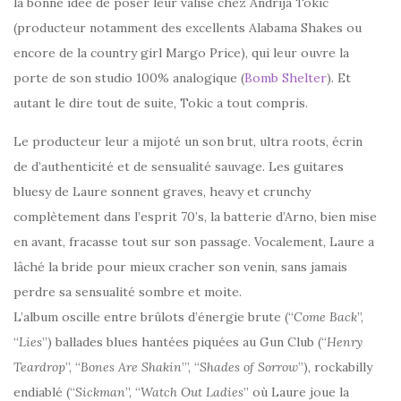
la bonne idée de poser leur valise chez Andrija Tokic
(producteur notamment des excellents Alabama Shakes ou
encore de la country girl Margo Price), qui leur ouvre la
porte de son studio 100% analogique (
Bomb Shelter
). Et
autant le dire tout de suite, Tokic a tout compris.
Le producteur leur a mijoté un son brut, ultra roots, écrin
de d’authenticité et de sensualité sauvage. Les guitares
bluesy de Laure sonnent graves, heavy et crunchy
complètement dans l’esprit 70’s, la batterie d’Arno, bien mise
en avant, fracasse tout sur son passage. Vocalement, Laure a
lâché la bride pour mieux cracher son venin, sans jamais
perdre sa sensualité sombre et moite.
L’album oscille entre brûlots d’énergie brute (“
Come Back
”,
“
Lies
”) ballades blues hantées piquées au Gun Club (“
Henry
Teardrop
”, “
Bones Are Shakin
’”, “
Shades of Sorrow
”), rockabilly
endiablé (“
Sickman
”, “
Watch Out Ladies
” où Laure joue la