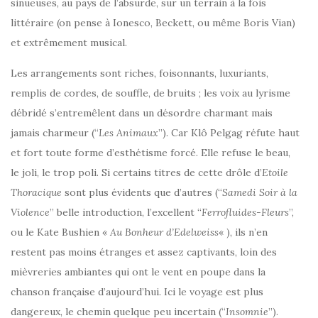
sinueuses, au pays de l’absurde, sur un terrain à la fois
littéraire (on pense à Ionesco, Beckett, ou même Boris Vian)
et extrêmement musical.
Les arrangements sont riches, foisonnants, luxuriants,
remplis de cordes, de souffle, de bruits ; les voix au lyrisme
débridé s’entremêlent dans un désordre charmant mais
jamais charmeur (“
Les Animaux
”). Car Klô Pelgag réfute haut
et fort toute forme d’esthétisme forcé. Elle refuse le beau,
le joli, le trop poli. Si certains titres de cette drôle d’
Etoile
Thoracique
sont plus évidents que d’autres (“
Samedi Soir à la
Violence
” belle introduction, l’excellent “
Ferrofluides-Fleurs
”,
ou le Kate Bushien «
Au Bonheur d’Edelweiss
« ), ils n’en
restent pas moins étranges et assez captivants, loin des
mièvreries ambiantes qui ont le vent en poupe dans la
chanson française d’aujourd’hui. Ici le voyage est plus
dangereux, le chemin quelque peu incertain (“
Insomnie
”).