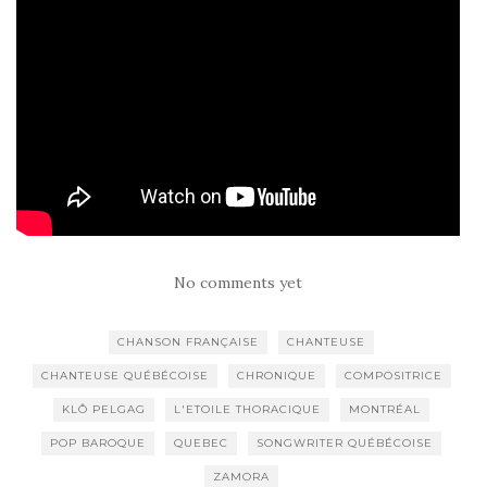
No comments yet
CHANSON FRANÇAISE
CHANTEUSE
CHANTEUSE QUÉBÉCOISE
CHRONIQUE
COMPOSITRICE
KLÔ PELGAG
L'ETOILE THORACIQUE
MONTRÉAL
POP BAROQUE
QUEBEC
SONGWRITER QUÉBÉCOISE
ZAMORA