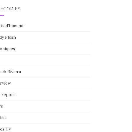
TÉGORIES
ets d'humeur
dy Flesh
oniques
nch Riviera
erview
e report
ws
list
ies TV