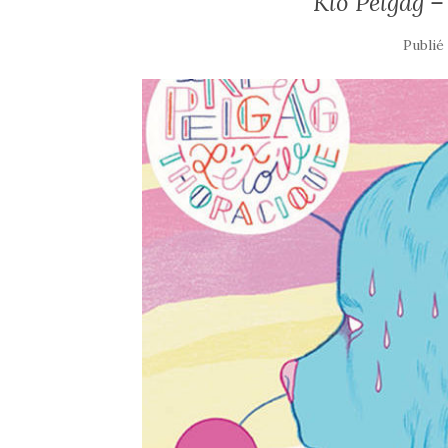
Klô Pelgag –
Publié