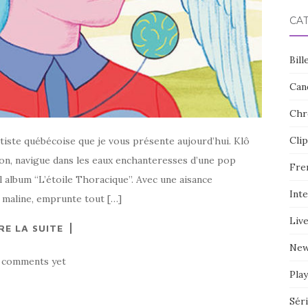
CA
Bill
Can
Chr
Clip
rtiste québécoise que je vous présente aujourd’hui. Klô
on, navigue dans les eaux enchanteresses d’une pop
Fre
 album “L’étoile Thoracique”. Avec une aisance
Int
a maline, emprunte tout […]
Liv
RE LA SUITE
Ne
 comments yet
Play
Sér