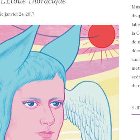
 L’Etoile Thoracique
Mus
 le
janvier 24, 2017
disq
labe
la C
de m
déco
sans
met
scèn
du r
SU