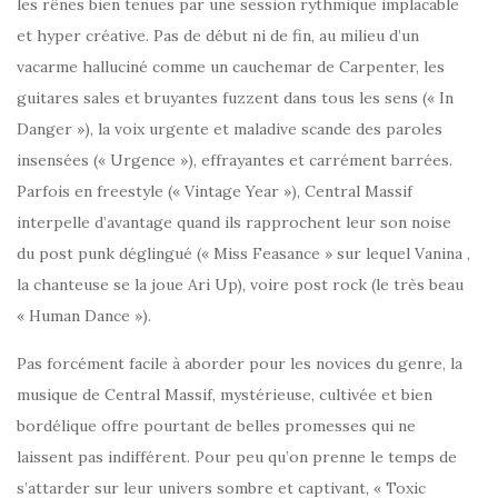
les rênes bien tenues par une session rythmique implacable
et hyper créative. Pas de début ni de fin, au milieu d’un
vacarme halluciné comme un cauchemar de Carpenter, les
guitares sales et bruyantes fuzzent dans tous les sens (« In
Danger »), la voix urgente et maladive scande des paroles
insensées (« Urgence »), effrayantes et carrément barrées.
Parfois en freestyle (« Vintage Year »), Central Massif
interpelle d’avantage quand ils rapprochent leur son noise
du post punk déglingué (« Miss Feasance » sur lequel Vanina ,
la chanteuse se la joue Ari Up), voire post rock (le très beau
« Human Dance »).
Pas forcément facile à aborder pour les novices du genre, la
musique de Central Massif, mystérieuse, cultivée et bien
bordélique offre pourtant de belles promesses qui ne
laissent pas indifférent. Pour peu qu’on prenne le temps de
s’attarder sur leur univers sombre et captivant, « Toxic