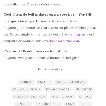
Bus Palladium. D’autres dates a venir…
Cool! Plein de belles dates en perspective!!! Y-a-t-il
quelque chose que tu souhaiterais ajouter?
Eugénie
: je te remercie Clara, c’est un plaisir d’échanger avec
toi. Notre single sortie l’année dernière «
Shotguns
» est
toujours disponible sur
www.handsandarms.com
C’est noté! Rendez vous en live alors!
Eugénie
: avec grand plaisir! A bientôt rebel girl*
No comments yet
BLONDIE
CRAMPS
EUGENIE ALQUEZAR
FEMALE MUSICIAN
FEMALE SINGER
FILLE ROCK
FILLES DANS LE ROCK
FRONT WOMAN
GARAGE
GUN CLUB
PARLOR SNAKES
PUNK
RETRO