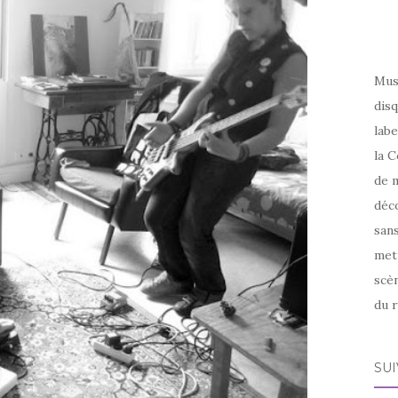
Mus
disq
labe
la C
de m
déco
sans
met
scèn
du r
SU