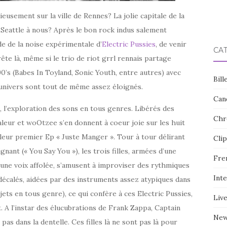
dieusement sur la ville de Rennes? La jolie capitale de la
 Seattle à nous? Après le bon rock indus salement
de de la noise expérimentale d’
Electric Pussies
, de venir
CA
ête là, même si le trio de riot grrl rennais partage
0’s (Babes In Toyland, Sonic Youth, entre autres) avec
Bill
 univers sont tout de même assez éloignés.
Can
on, l’exploration des sons en tous genres. Libérés des
Chr
leur et woOtzee s’en donnent à coeur joie sur les huit
leur premier Ep « Juste Manger ». Tour à tour délirant
Clip
ignant (« You Say You »), les trois filles, armées d’une
Fre
’une voix affolée, s’amusent à improviser des rythmiques
Int
écalés, aidées par des instruments assez atypiques dans
jets en tous genre), ce qui confère à ces Electric Pussies,
Liv
. A l’instar des élucubrations de Frank Zappa, Captain
Ne
pas dans la dentelle. Ces filles là ne sont pas là pour