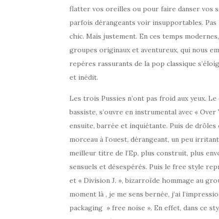
flatter vos oreilles ou pour faire danser vos 
parfois dérangeants voir insupportables. Pas
chic. Mais justement. En ces temps modernes, 
groupes originaux et aventureux, qui nous emmè
repères rassurants de la pop classique s’éloig
et inédit.
Les trois Pussies n’ont pas froid aux yeux. Le 
bassiste, s’ouvre en instrumental avec « Over
ensuite, barrée et inquiétante. Puis de drôle
morceau à l’ouest, dérangeant, un peu irritan
meilleur titre de l’Ep, plus construit, plus e
sensuels et désespérés. Puis le free style repr
et « Division J. », bizarroïde hommage au group
moment là , je me sens bernée, j’ai l’impressi
packaging » free noise ». En effet, dans ce sty