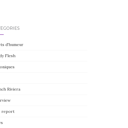
TÉGORIES
ets d'humeur
dy Flesh
oniques
nch Riviera
erview
e report
ws