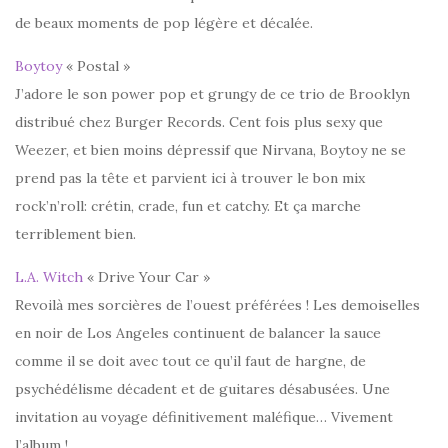
de beaux moments de pop légère et décalée.
Boytoy
« Postal »
J’adore le son power pop et grungy de ce trio de Brooklyn
distribué chez Burger Records. Cent fois plus sexy que
Weezer, et bien moins dépressif que Nirvana, Boytoy ne se
prend pas la tête et parvient ici à trouver le bon mix
rock’n’roll: crétin, crade, fun et catchy. Et ça marche
terriblement bien.
L.A. Witch
« Drive Your Car »
Revoilà mes sorcières de l’ouest préférées ! Les demoiselles
en noir de Los Angeles continuent de balancer la sauce
comme il se doit avec tout ce qu’il faut de hargne, de
psychédélisme décadent et de guitares désabusées. Une
invitation au voyage définitivement maléfique… Vivement
l’album !