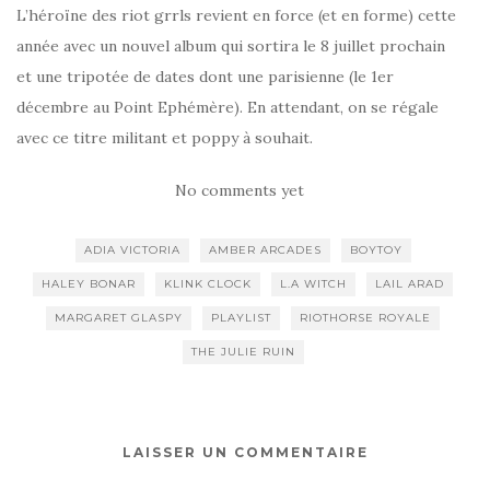
L’héroïne des riot grrls revient en force (et en forme) cette
année avec un nouvel album qui sortira le 8 juillet prochain
et une tripotée de dates dont une parisienne (le 1er
décembre au Point Ephémère). En attendant, on se régale
avec ce titre militant et poppy à souhait.
No comments yet
ADIA VICTORIA
AMBER ARCADES
BOYTOY
HALEY BONAR
KLINK CLOCK
L.A WITCH
LAIL ARAD
MARGARET GLASPY
PLAYLIST
RIOTHORSE ROYALE
THE JULIE RUIN
LAISSER UN COMMENTAIRE