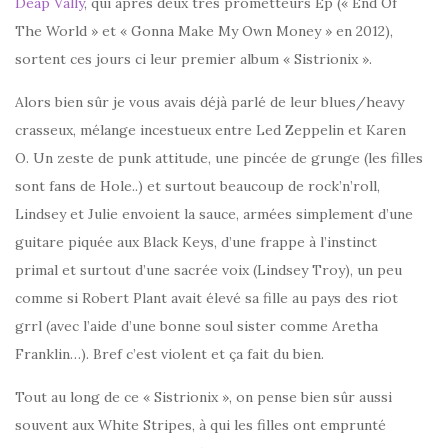
Deap Vally
, qui après deux très prometteurs Ep (« End Of
The World » et « Gonna Make My Own Money » en 2012),
sortent ces jours ci leur premier album « Sistrionix ».
Alors bien sûr je vous avais déjà parlé de leur blues/heavy
crasseux, mélange incestueux entre Led Zeppelin et Karen
O. Un zeste de punk attitude, une pincée de grunge (les filles
sont fans de Hole..) et surtout beaucoup de rock’n’roll,
Lindsey et Julie envoient la sauce, armées simplement d’une
guitare piquée aux Black Keys, d’une frappe à l’instinct
primal et surtout d’une sacrée voix (Lindsey Troy), un peu
comme si Robert Plant avait élevé sa fille au pays des riot
grrl (avec l’aide d’une bonne soul sister comme Aretha
Franklin…). Bref c’est violent et ça fait du bien.
Tout au long de ce « Sistrionix », on pense bien sûr aussi
souvent aux White Stripes, à qui les filles ont emprunté