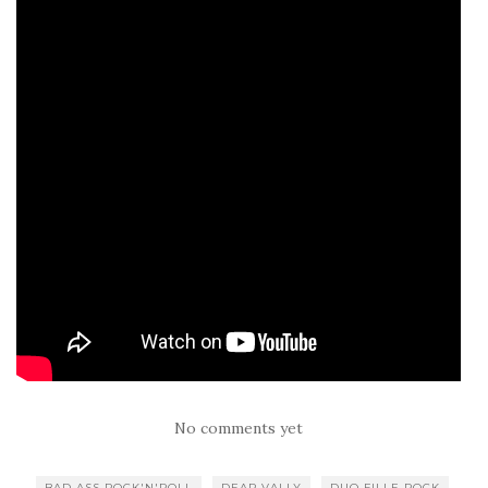
No comments yet
BAD ASS ROCK'N'ROLL
DEAP VALLY
DUO FILLE ROCK