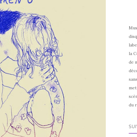
Mus
disq
labe
la C
de m
déco
sans
met
scèn
du r
SU