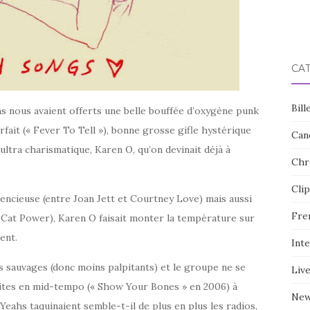
CA
Bill
s nous avaient offerts une belle bouffée d’oxygène punk
ait (« Fever To Tell »), bonne grosse gifle hystérique
Can
ultra charismatique, Karen O, qu’on devinait déjà à
Chr
Clip
érencieuse (entre Joan Jett et Courtney Love) mais aussi
Fre
 Cat Power), Karen O faisait monter la température sur
ent.
Int
s sauvages (donc moins palpitants) et le groupe ne se
Liv
dites en mid-tempo (« Show Your Bones » en 2006) à
Ne
h Yeahs taquinaient semble-t-il de plus en plus les radios,