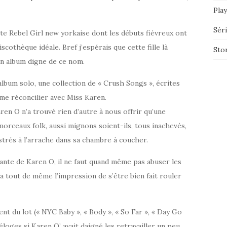
Play
Sér
cette Rebel Girl new yorkaise dont les débuts fiévreux ont
scothèque idéale. Bref j’espérais que cette fille là
Sto
un album digne de ce nom.
album solo, une collection de « Crush Songs », écrites
me réconcilier avec Miss Karen.
aren O n’a trouvé rien d’autre à nous offrir qu’une
morceaux folk, aussi mignons soient-ils, tous inachevés,
istrés à l’arrache dans sa chambre à coucher.
ante de Karen O, il ne faut quand même pas abuser les
n a tout de même l’impression de s’être bien fait rouler
ent du lot (« NYC Baby », « Body », « So Far », « Day Go
 éloges si Karen O’ avait daigné les retravailler un peu