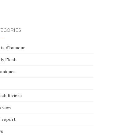
TÉGORIES
ets d'humeur
dy Flesh
oniques
nch Riviera
erview
e report
ws