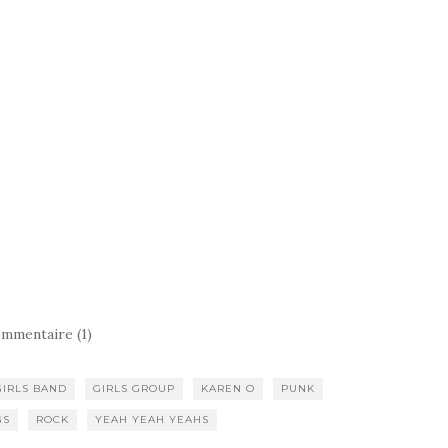
mmentaire (1)
GIRLS BAND
GIRLS GROUP
KAREN O
PUNK
GS
ROCK
YEAH YEAH YEAHS