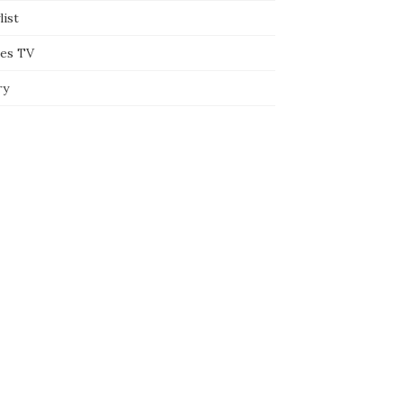
list
ies TV
ry