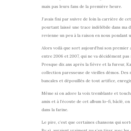
mais pas leurs fans de la première heure.
J’avais fini par suivre de loin la carrière de 
pourtant laissé une trace indélébile dans ma di
revienne un peu à la raison en nous pondant 
Alors voilà que sort aujourd’hui son premier 
entre 2006 et 2007, qui ne va décidément pas 
Presque dix ans après la fièvre et la fureur, K
collection paresseuse de vieilles démos. Des 
bancales et dépouillés de tout artifice, enreg
Même si on adore la voix tremblante et touch
amis et à l’écoute de cet album lo-fi, bâclé, o
dans la farine.
Le pire, c’est que certaines chansons qui sort
By »), auraient vraiment pu s’en tirer avec les