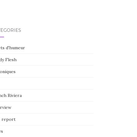
TÉGORIES
ets d'humeur
dy Flesh
oniques
nch Riviera
erview
e report
ws