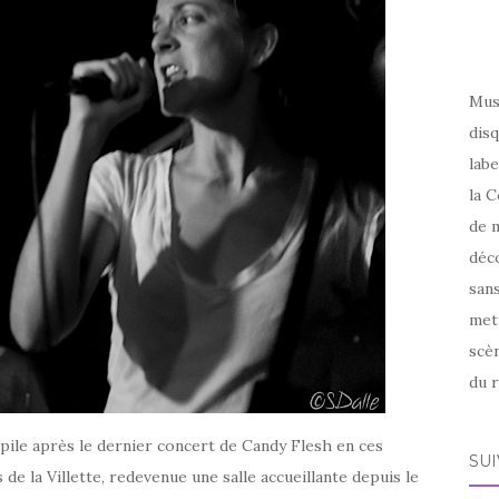
Mus
disq
labe
la C
de m
déco
sans
met
scèn
du r
 pile après le dernier concert de Candy Flesh en ces
SU
 de la Villette, redevenue une salle accueillante depuis le