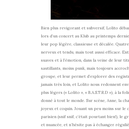
Bien plus revigorant et subversif, Lolito déb
lors d’un concert au Klub au printemps dernier
leur pop légère, classieuse et décalée. Quatr
nerveux et tendu, mais tout aussi efficace. E
suaves et à l’émotion, dans la veine de leur t
sautillants, moins punk, mais toujours accro
groupe, et leur permet d’explorer des regist
jamais très loin, et Lolito nous redonnent env
plus légers (« Lolito », « B.A.S.T.R.D »), à la 
donné à tout le monde. Sur scène, Anne, la cha
joyeux et coquin. Jouant un peu moins sur le 
parisien (snif snif, c’était pourtant bien!), le
et nuancée, et n’hésite pas à échanger réguli