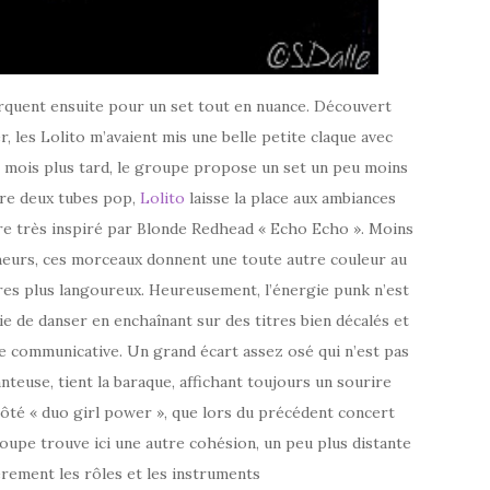
arquent ensuite pour un set tout en nuance. Découvert
, les Lolito m’avaient mis une belle petite claque avec
e mois plus tard, le groupe propose un set un peu moins
ntre deux tubes pop,
Lolito
laisse la place aux ambiances
itre très inspiré par Blonde Redhead « Echo Echo ». Moins
cheurs, ces morceaux donnent une toute autre couleur au
res plus langoureux. Heureusement, l’énergie punk n’est
ie de danser en enchaînant sur des titres bien décalés et
folie communicative. Un grand écart assez osé qui n’est pas
nteuse, tient la baraque, affichant toujours un sourire
côté « duo girl power », que lors du précédent concert
 groupe trouve ici une autre cohésion, un peu plus distante
èrement les rôles et les instruments