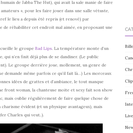
humain de Jabba The Hut), qui avait la sale manie de faire
 amateurs », pour les faire jouer dans une salle vétuste,
ref le lieu a depuis été repris (et renové) par
e de réhabiliter cet endroit mal aimée, en proposant une
CA
Bill
ccueille le groupe
Bad Lips
. La température monte d’un
, qui n’en finit déjà plus de se dandiner. (Le public
Can
ent). Le groupe derrière joue, mollement, un genre de
Chr
 se demande même parfois ce qu’il fait là…) Les morceaux
Clip
onnes idées de grattes et d’ambiance, le tout manque
e front woman, la chanteuse moite et sexy fait son show
Fre
lic, mais oublie régulièrement de faire quelque chose de
Int
n charisme évident (et un physique avantageux), mais
er Charles qui veut..).
Liv
Ne