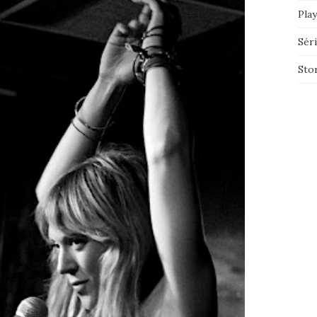
Play
Sér
Sto