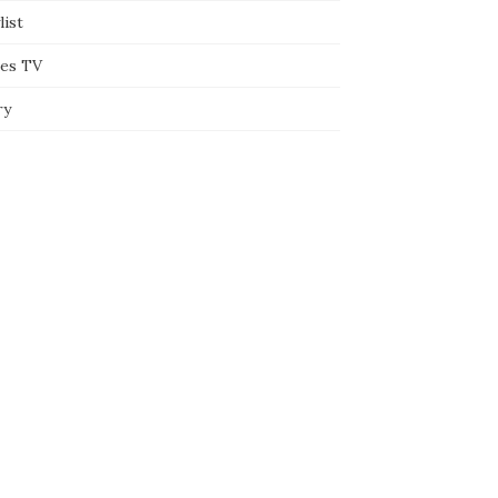
list
ies TV
ry