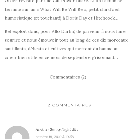
Order revisité par une Cat Power hilare. Enfin l’album se
termine sur un « What Will Be Will Be », petit clin d’oeil
humoristique (et touchant!) à Doris Day et Hitchcock…
Bel exploit donc, pour Allo Darlin’, de parvenir à nous faire
sourire et nous émouvoir tout au long de ces dix morceaux
sautillants, délicats et cultivés qui mettent du baume au
coeur bien utile en ce mois de septembre grisonnant…
Commentaires (2)
2 COMMENTAIRES
Another Sunny Night
dit :
octobre 19, 2010 à 19:58