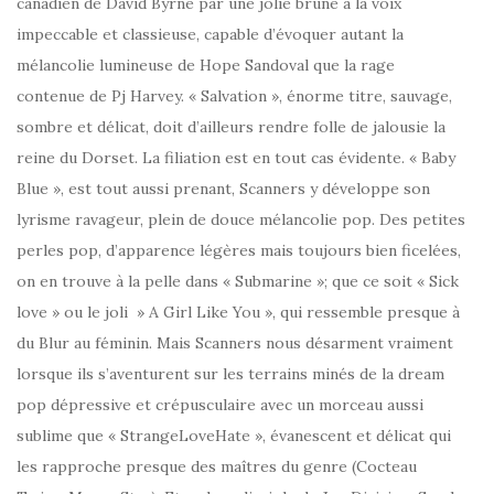
canadien de David Byrne par une jolie brune à la voix
impeccable et classieuse, capable d’évoquer autant la
mélancolie lumineuse de Hope Sandoval que la rage
contenue de Pj Harvey. « Salvation », énorme titre, sauvage,
sombre et délicat, doit d’ailleurs rendre folle de jalousie la
reine du Dorset. La filiation est en tout cas évidente. « Baby
Blue », est tout aussi prenant, Scanners y développe son
lyrisme ravageur, plein de douce mélancolie pop. Des petites
perles pop, d’apparence légères mais toujours bien ficelées,
on en trouve à la pelle dans « Submarine »; que ce soit « Sick
love » ou le joli » A Girl Like You », qui ressemble presque à
du Blur au féminin. Mais Scanners nous désarment vraiment
lorsque ils s’aventurent sur les terrains minés de la dream
pop dépressive et crépusculaire avec un morceau aussi
sublime que « StrangeLoveHate », évanescent et délicat qui
les rapproche presque des maîtres du genre (Cocteau