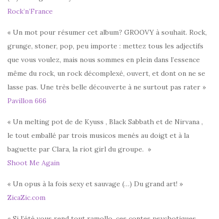
Rock’n’France
« Un mot pour résumer cet album? GROOVY à souhait. Rock,
grunge, stoner, pop, peu importe : mettez tous les adjectifs
que vous voulez, mais nous sommes en plein dans l’essence
même du rock, un rock décomplexé, ouvert, et dont on ne se
lasse pas. Une très belle découverte à ne surtout pas rater »
Pavillon 666
« Un melting pot de de Kyuss , Black Sabbath et de Nirvana ,
le tout emballé par trois musicos menés au doigt et à la
baguette par Clara, la riot girl du groupe. »
Shoot Me Again
« Un opus à la fois sexy et sauvage (…) Du grand art! »
ZicaZic.com
« Si l’été vous rend tout ramollo, ces contes psychotiques