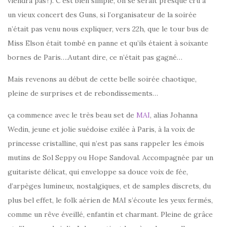
viendra pas?). C’est bien simple, on se serait presque cru à
un vieux concert des Guns, si l’organisateur de la soirée
n’était pas venu nous expliquer, vers 22h, que le tour bus de
Miss Elson était tombé en panne et qu’ils étaient à soixante
bornes de Paris….Autant dire, ce n’était pas gagné…
Mais revenons au début de cette belle soirée chaotique,
pleine de surprises et de rebondissements…
ça commence avec le très beau set de
MAI
, alias Johanna
Wedin, jeune et jolie suédoise exilée à Paris, à la voix de
princesse cristalline, qui n’est pas sans rappeler les émois
mutins de Sol Seppy ou Hope Sandoval. Accompagnée par un
guitariste délicat, qui enveloppe sa douce voix de fée,
d’arpèges lumineux, nostalgiques, et de samples discrets, du
plus bel effet, le folk aérien de MAI s’écoute les yeux fermés,
comme un rêve éveillé, enfantin et charmant. Pleine de grâce