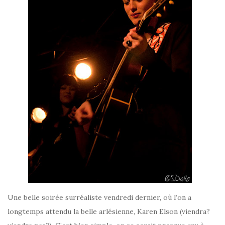
Une belle soirée surréaliste vendredi dernier, où l’on a
longtemps attendu la belle arlésienne, Karen Elson (viendra?