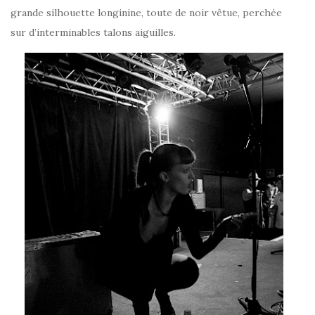
grande silhouette longinine, toute de noir vêtue, perchée
sur d’interminables talons aiguilles.