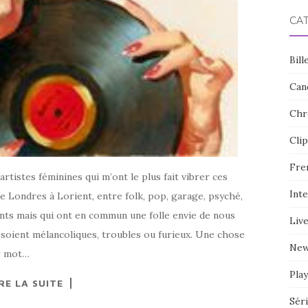
CA
Bill
Can
Chr
Clip
Fre
rtistes féminines qui m’ont le plus fait vibrer ces
Int
e Londres à Lorient, entre folk, pop, garage, psyché,
rents mais qui ont en commun une folle envie de nous
Liv
 soient mélancoliques, troubles ou furieux. Une chose
Ne
er mot…
Play
RE LA SUITE
Sér