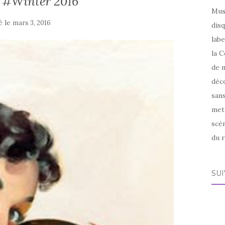
t #Winter 2016
Mus
é le
mars 3, 2016
disq
labe
la C
de m
déco
sans
met
scèn
du r
SU