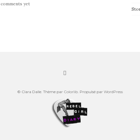
 comments yet
Sto
© Clara Dalle. Thème par
Colorlib
. Propulsé par
WordPress