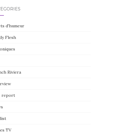
TÉGORIES
ets d'humeur
dy Flesh
oniques
nch Riviera
erview
e report
ws
list
ies TV