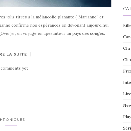
CA
ès jolis titres à la mélancolie planante (“Marianne” et
rianne confirme nos espérances en dévoilant aujourd’hui
Bill
(Over)« , un voyage en apesanteur au pays des songes.
Can
Chr
RE LA SUITE
Clip
 comments yet
Fre
Int
Liv
Ne
Play
HRONIQUES
Sér