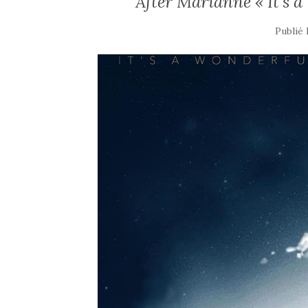
After Marianne « It’s a
Publié 