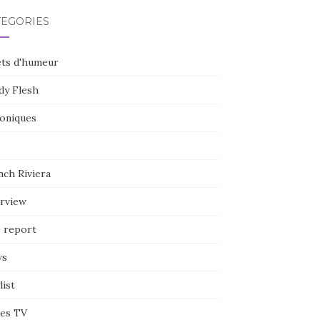
TÉGORIES
ets d'humeur
dy Flesh
oniques
nch Riviera
erview
e report
ws
list
ies TV