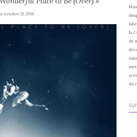
 Wonderful Place to Be (Over) »
Mus
le
octobre 21, 2016
disq
labe
la C
de m
déco
sans
met
scèn
du r
SU