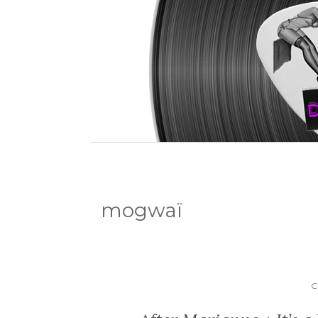
mogwaï
C