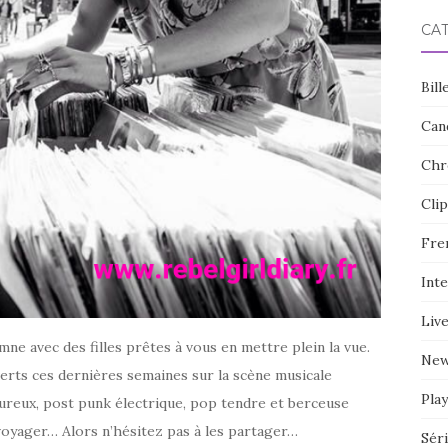
CA
Bill
Can
Chr
Clip
Fre
Int
Liv
e avec des filles prêtes à vous en mettre plein la vue.
Ne
verts ces dernières semaines sur la scène musicale
Play
fureux, post punk électrique, pop tendre et berceuse
 voyager… Alors n’hésitez pas à les partager…
Sér