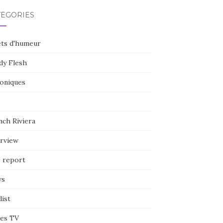
TÉGORIES
ets d'humeur
dy Flesh
oniques
nch Riviera
erview
e report
ws
list
ies TV