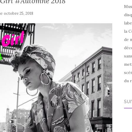
l Girl #Automne 2018
Mus
le
octobre 25, 2018
disq
labe
la C
de m
déco
sans
met
scèn
du r
SU