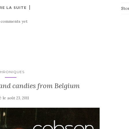
RE LA SUITE
Sto
 comments yet
HRONIQUES
 and candies from Belgium
é le
août 23, 2011