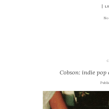
LI
No
C
Cobson: indie pop
Publi