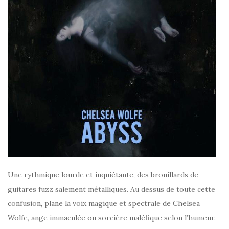
Une rythmique lourde et inquiétante, des brouillards de
guitares fuzz salement métalliques. Au dessus de toute cette
confusion, plane la voix magique et spectrale de Chelsea
Wolfe, ange immaculée ou sorcière maléfique selon l’humeur.