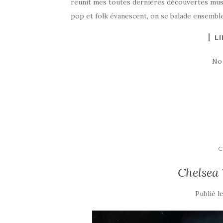
réunit mes toutes dernières découvertes music
pop et folk évanescent, on se balade ensemble 
LI
No
C
Chelsea 
Publié l