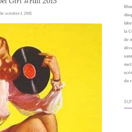
bel Girl #Fall 2015
Mus
 le
octobre 1, 2015
disq
labe
la C
de m
déco
sans
met
scèn
du r
SU