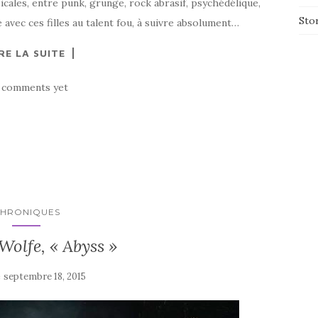
ales, entre punk, grunge, rock abrasif, psychédélique,
Sto
avec ces filles au talent fou, à suivre absolument…
RE LA SUITE
 comments yet
HRONIQUES
Wolfe, « Abyss »
e
septembre 18, 2015