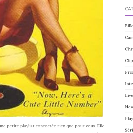
CA
Bill
Can
Chr
Clip
Fre
Int
Liv
Ne
Play
e petite playlist concoctée rien que pour vous. Elle
Sér