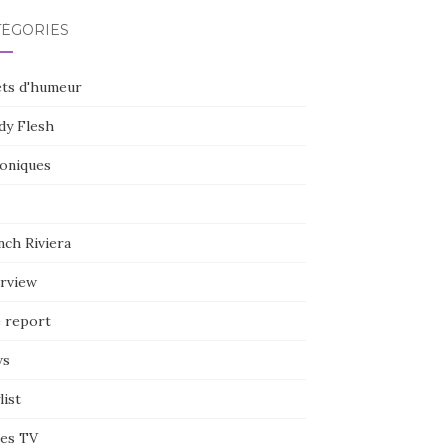
TÉGORIES
ets d'humeur
dy Flesh
oniques
nch Riviera
erview
e report
ws
list
ies TV