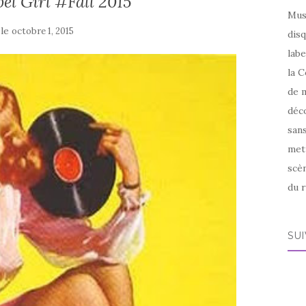
bel Girl #Fall 2015
Mus
 le
octobre 1, 2015
disq
labe
la C
de m
déco
sans
met
scèn
du r
SU