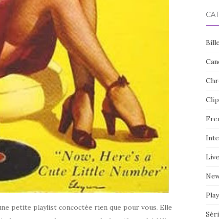
CA
Bill
Can
Chr
Clip
Fre
Int
Liv
Ne
Play
e petite playlist concoctée rien que pour vous. Elle
Sér