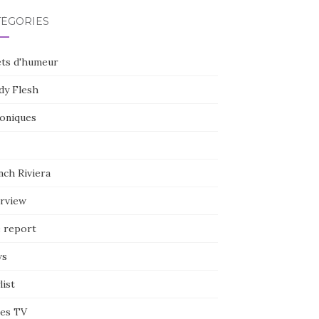
TÉGORIES
ets d'humeur
dy Flesh
oniques
nch Riviera
erview
e report
ws
list
ies TV