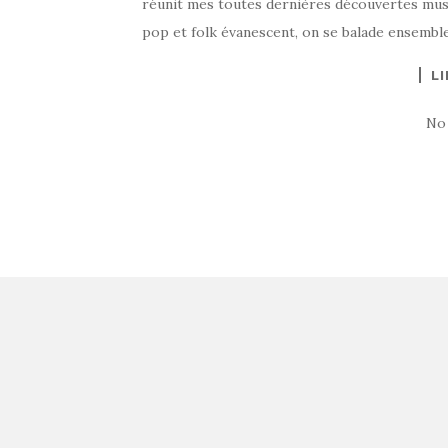
réunit mes toutes dernières découvertes music
pop et folk évanescent, on se balade ensemble 
LI
No