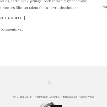
ales, entre punk, grunge, rock abrasif, psychédélique,
Sto
avec ces filles au talent fou, à suivre absolument…
RE LA SUITE
 comments yet
© Clara Dalle. Thème par
Colorlib
. Propulsé par
WordPress