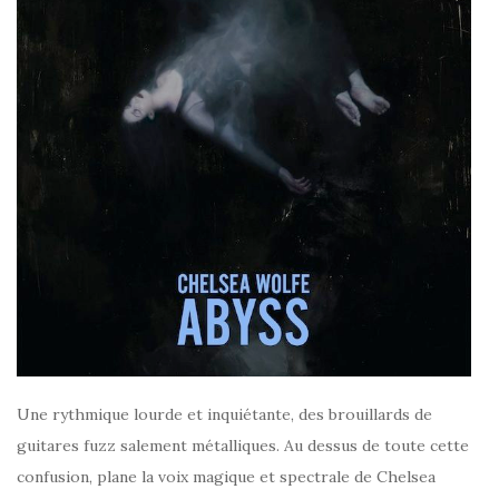
Une rythmique lourde et inquiétante, des brouillards de
guitares fuzz salement métalliques. Au dessus de toute cette
confusion, plane la voix magique et spectrale de Chelsea