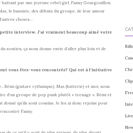
r battant par une joyeuse rebel girl, Fanny Gourgouillon,
Max, le bassiste, des débuts du groupe, de leur amour
 d’autres choses…
CA
 petite interview. J’ai vraiment beaucoup aimé votre
Bill
 du soutien, ça nous donne envie d’aller plus loin et de
Can
Chr
t vous êtes-vous rencontrés? Qui est à l’initiative
Clip
e…Rémi (guitare rythmique), Max (batterie) et moi, nous
Fre
ire d’un groupe de pop punk plutôt « teenage ». Rémi et
donné qu’ils sont cousins. Je les ai donc rejoins pour
Int
 rencontré Fanny.
Liv
Ne
as de ce qu’il y avait de plus sérieux, de plus abouti…