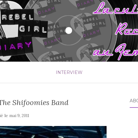
INTERVIEW
 The Shifoomies Band
AB
ié le
mai 9, 2011