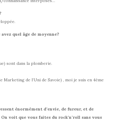
ami/connaissance interposés…
?
eloppée.
s avez quel âge de moyenne?
ue) sont dans la plomberie.
de Marketing de l’Uni de Savoie) , moi je suis en 4ème
essent énormément d’envie, de fureur, et de
! On voit que vous faites du rock’n’roll sans vous