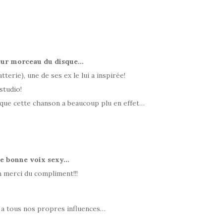
leur morceau du disque…
terie), une de ses ex le lui a inspirée!
 studio!
i que cette chanson a beaucoup plu en effet…
une bonne voix sexy…
h merci du compliment!!!
n a tous nos propres influences…