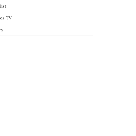
list
ies TV
ry