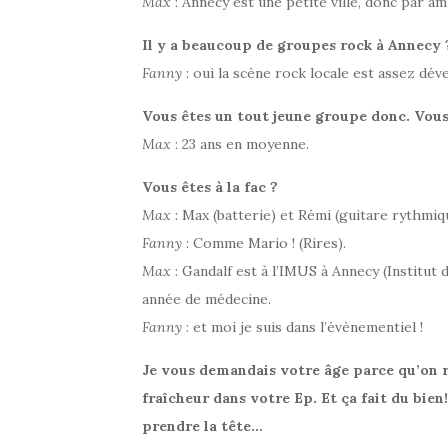
Max
: Annecy est une petite ville, donc par 
Il y a beaucoup de groupes rock à Annecy 
Fanny
: oui la scène rock locale est assez dév
Vous êtes un tout jeune groupe donc. Vou
Max
: 23 ans en moyenne.
Vous êtes à la fac ?
Max
: Max (batterie) et Rémi (guitare rythmiq
Fanny
: Comme Mario ! (Rires).
Max
: Gandalf est à l’IMUS à Annecy (Institut 
année de médecine.
Fanny
: et moi je suis dans l’évènementiel !
Je vous demandais votre âge parce qu’on r
fraîcheur dans votre Ep. Et ça fait du bien
prendre la tête…