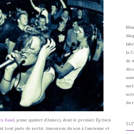
Mus
disq
labe
la C
de m
déco
sans
met
scèn
du r
es Band
, jeune quintet d’Annecy, dont le premier Ep bien
SU
nt tout juste de sortir. Amoureux du son à l’ancienne et