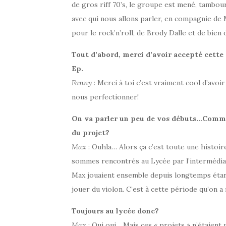
de gros riff 70’s, le groupe est mené, tambou
avec qui nous allons parler, en compagnie de 
pour le rock’n’roll, de Brody Dalle et de bien
Tout d’abord, merci d’avoir accepté cette
Ep.
Fanny
: Merci à toi c’est vraiment cool d’avoir
nous perfectionner!
On va parler un peu de vos débuts…Commen
du projet?
Max
: Ouhla… Alors ça c’est toute une histoir
sommes rencontrés au Lycée par l’intermédia
Max jouaient ensemble depuis longtemps étant 
jouer du violon. C’est à cette période qu’on a
Toujours au lycée donc?
Max
: Oui oui….Mais ces « projets » n’étaient p