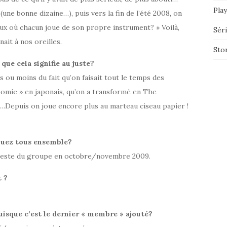
Play
(une bonne dizaine…), puis vers la fin de l’été 2008, on
rieux où chacun joue de son propre instrument? » Voilà,
Sér
nait à nos oreilles.
Sto
que cela signifie au juste?
us ou moins du fait qu’on faisait tout le temps des
omie » en japonais, qu’on a transformé en The
…Depuis on joue encore plus au marteau ciseau papier !
ouez tous ensemble?
le reste du groupe en octobre/novembre 2009.
t ?
sque c’est le dernier « membre » ajouté?