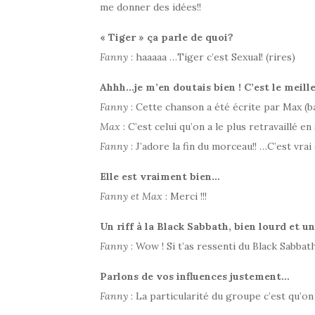
me donner des idées!!
« Tiger » ça parle de quoi?
Fanny
: haaaaa …Tiger c’est Sexual! (rires)
Ahhh…je m’en doutais bien ! C’est le meil
Fanny
: Cette chanson a été écrite par Max (bat
Max
: C’est celui qu’on a le plus retravaillé en
Fanny
: J’adore la fin du morceau!! …C’est vra
Elle est vraiment bien…
Fanny et Max
: Merci !!!
Un riff à la Black Sabbath, bien lourd et 
Fanny
: Wow ! Si t’as ressenti du Black Sabbat
Parlons de vos influences justement…
Fanny
: La particularité du groupe c’est qu’o