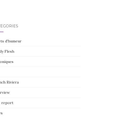
TÉGORIES
ets d'humeur
dy Flesh
oniques
nch Riviera
erview
e report
ws