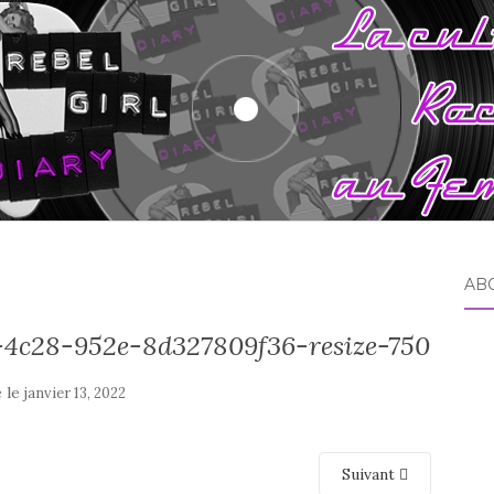
AB
4c28-952e-8d327809f36-resize-750
é le
janvier 13, 2022
Suivant