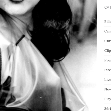
CA
Bill
Can
Chr
Clip
Fre
Int
Liv
Ne
Play
Sér