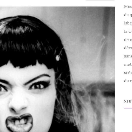
Mus
disq
labe
la C
de m
déco
sans
met
scèn
du r
SU