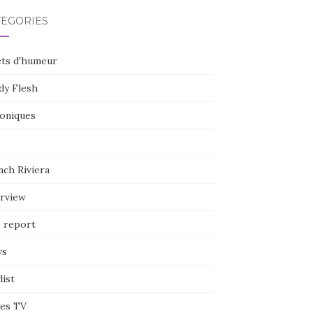
TÉGORIES
ets d'humeur
dy Flesh
oniques
nch Riviera
erview
e report
ws
list
ies TV