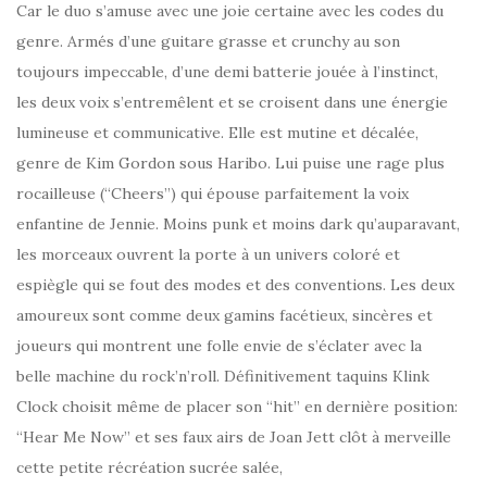
Car le duo s’amuse avec une joie certaine avec les codes du
genre. Armés d’une guitare grasse et crunchy au son
toujours impeccable, d’une demi batterie jouée à l’instinct,
les deux voix s’entremêlent et se croisent dans une énergie
lumineuse et communicative. Elle est mutine et décalée,
genre de Kim Gordon sous Haribo. Lui puise une rage plus
rocailleuse (“Cheers”) qui épouse parfaitement la voix
enfantine de Jennie. Moins punk et moins dark qu’auparavant,
les morceaux ouvrent la porte à un univers coloré et
espiègle qui se fout des modes et des conventions. Les deux
amoureux sont comme deux gamins facétieux, sincères et
joueurs qui montrent une folle envie de s’éclater avec la
belle machine du rock’n’roll. Définitivement taquins Klink
Clock choisit même de placer son “hit” en dernière position:
“Hear Me Now” et ses faux airs de Joan Jett clôt à merveille
cette petite récréation sucrée salée,