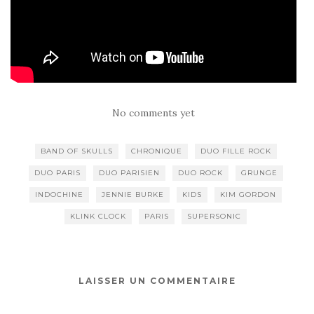
No comments yet
BAND OF SKULLS
CHRONIQUE
DUO FILLE ROCK
DUO PARIS
DUO PARISIEN
DUO ROCK
GRUNGE
INDOCHINE
JENNIE BURKE
KIDS
KIM GORDON
KLINK CLOCK
PARIS
SUPERSONIC
LAISSER UN COMMENTAIRE