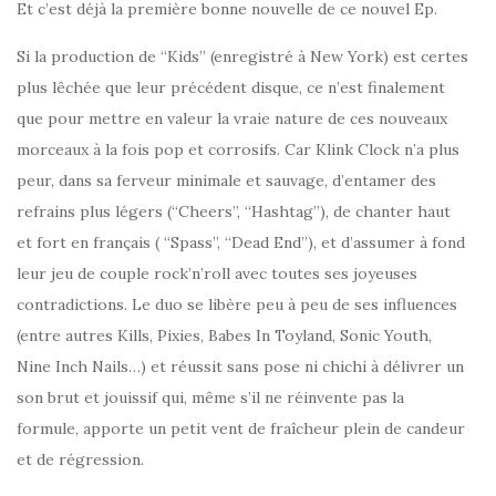
Et c’est déjà la première bonne nouvelle de ce nouvel Ep.
Si la production de “Kids” (enregistré à New York) est certes
plus lêchée que leur précédent disque, ce n’est finalement
que pour mettre en valeur la vraie nature de ces nouveaux
morceaux à la fois pop et corrosifs. Car Klink Clock n’a plus
peur, dans sa ferveur minimale et sauvage, d’entamer des
refrains plus légers (“Cheers”, “Hashtag”), de chanter haut
et fort en français ( “Spass”, “Dead End”), et d’assumer à fond
leur jeu de couple rock’n’roll avec toutes ses joyeuses
contradictions. Le duo se libère peu à peu de ses influences
(entre autres Kills, Pixies, Babes In Toyland, Sonic Youth,
Nine Inch Nails…) et réussit sans pose ni chichi à délivrer un
son brut et jouissif qui, même s’il ne réinvente pas la
formule, apporte un petit vent de fraîcheur plein de candeur
et de régression.