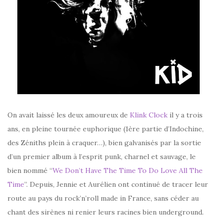
On avait laissé les deux amoureux de
Klink Clock
il y a trois
ans, en pleine tournée euphorique (1ère partie d’Indochine,
des Zéniths plein à craquer…), bien galvanisés par la sortie
d’un premier album à l’esprit punk, charnel et sauvage, le
bien nommé “
We Don’t Have The Time To Do Love All The
Time
”. Depuis, Jennie et Aurélien ont continué de tracer leur
route au pays du rock’n’roll made in France, sans céder au
chant des sirènes ni renier leurs racines bien underground.