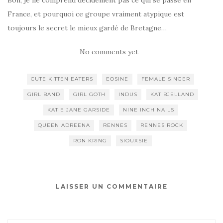
Bon, je ne comprend décidément pas ce qui se passe en
France, et pourquoi ce groupe vraiment atypique est
toujours le secret le mieux gardé de Bretagne…
No comments yet
CUTE KITTEN EATERS
EOSINE
FEMALE SINGER
GIRL BAND
GIRL GOTH
INDUS
KAT BJELLAND
KATIE JANE GARSIDE
NINE INCH NAILS
QUEEN ADREENA
RENNES
RENNES ROCK
RON KRING
SIOUXSIE
LAISSER UN COMMENTAIRE