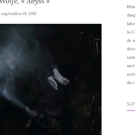
Wolfe, « Abyss »
Mus
e
septembre 18, 2015
disq
labe
la C
de m
déco
sans
met
scèn
du r
SU