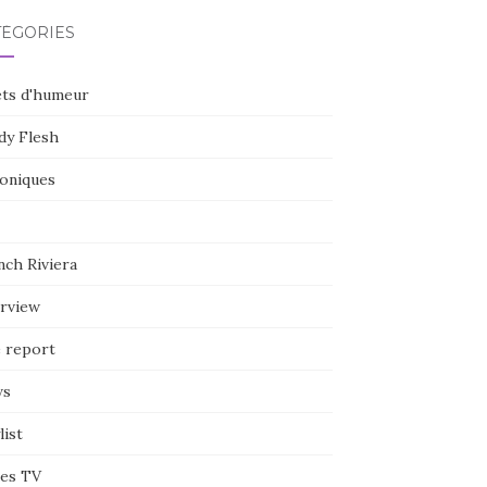
TÉGORIES
ets d'humeur
dy Flesh
oniques
nch Riviera
erview
e report
ws
list
ies TV