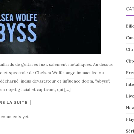
CA
Bill
Can
Chr
Clip
illards de guitares fuzz salement métalliques. Au dessus
que et spectrale de Chelsea Wolfe, ange immaculée ou
Fre
 décharné, indus dévastateur et influence doom, “Abyss”,
Int
un objet glacial et captivant, qui […]
Liv
RE LA SUITE
Ne
 comments yet
Play
Sér