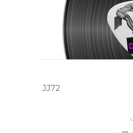
JJ72
C