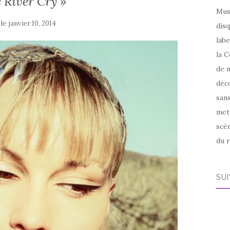
 River Cry »
Mus
 le
janvier 10, 2014
disq
labe
la C
de m
déco
sans
met
scèn
du r
SU