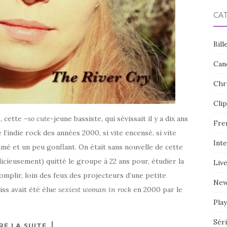
CA
Bill
Can
Chr
Clip
s
, cette –
so cute
-jeune bassiste, qui sévissait il y a dix ans
Fre
 l’indie rock des années 2000, si vite encensé, si vite
Int
ammé et un peu gonflant. On était sans nouvelle de cette
udicieusement) quitté le groupe à 22 ans pour, étudier la
Liv
complir, loin des feux des projecteurs d’une petite
Ne
iss avait été élue
sexiest woman in rock
en 2000 par le
Play
Sér
RE LA SUITE