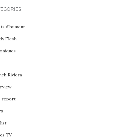
TÉGORIES
ets d'humeur
dy Flesh
oniques
nch Riviera
erview
e report
ws
list
ies TV