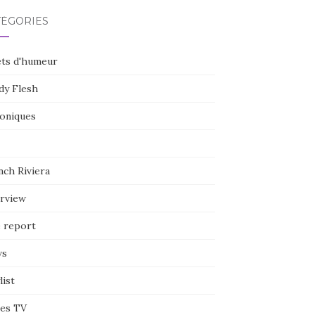
TÉGORIES
ets d'humeur
dy Flesh
oniques
nch Riviera
erview
e report
ws
list
ies TV