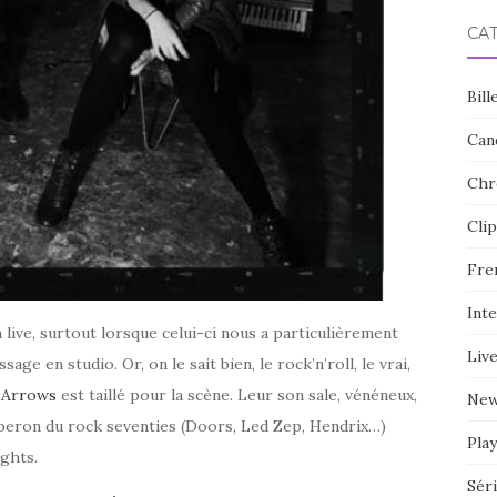
CA
Bill
Can
Chr
Clip
Fre
Int
live, surtout lorsque celui-ci nous a particulièrement
Liv
age en studio. Or, on le sait bien, le rock’n’roll, le vrai,
 Arrows
est taillé pour la scène. Leur son sale, vénéneux,
Ne
biberon du rock seventies (Doors, Led Zep, Hendrix…)
Play
ights.
Sér