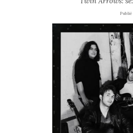
Twin Arrows: sex
Publié