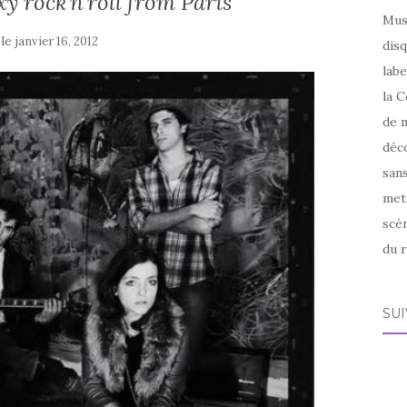
y rock’n’roll from Paris
Mus
 le
janvier 16, 2012
disq
labe
la C
de m
déco
sans
met
scèn
du r
SU