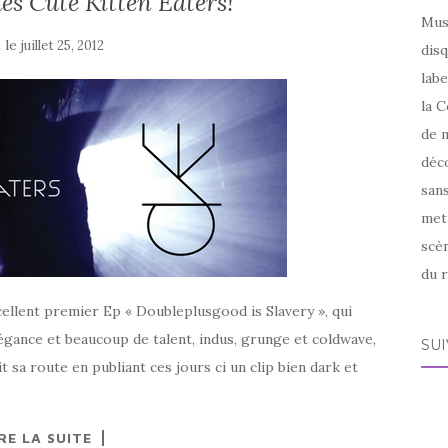
es Cute Kitten Eaters!
Mus
é le
juillet 25, 2012
disq
labe
la C
de m
déco
sans
met
scèn
du r
cellent premier Ep « Doubleplusgood is Slavery », qui
légance et beaucoup de talent, indus, grunge et coldwave,
SU
 sa route en publiant ces jours ci un clip bien dark et
RE LA SUITE