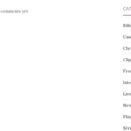
CA
 comments yet
Bill
Can
Chr
Clip
Fre
Int
Liv
Ne
Play
Sér