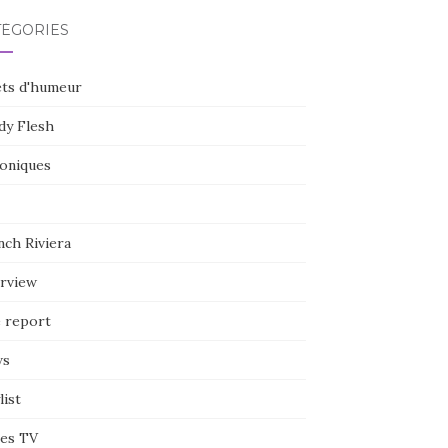
TÉGORIES
ets d'humeur
dy Flesh
oniques
nch Riviera
erview
e report
ws
list
ies TV