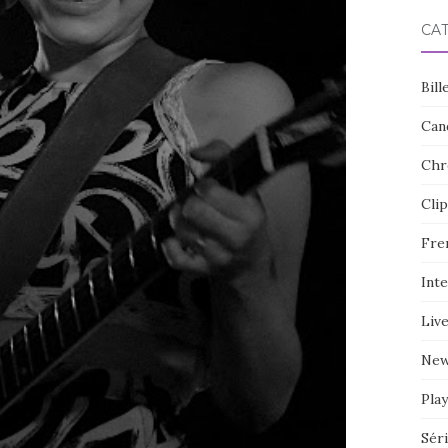
CA
Bill
Can
Chr
Clip
Fre
Int
Liv
Ne
Play
Sér