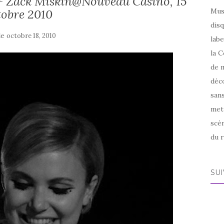
v+ Zack Miskin@Nouveau Casino, 15
tobre 2010
Mus
disq
le
octobre 18, 2010
labe
la C
de m
déco
sans
met
scèn
du r
SU