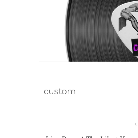
custom
L