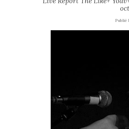
Live Report The Like+ Yoa
oc
Publié 