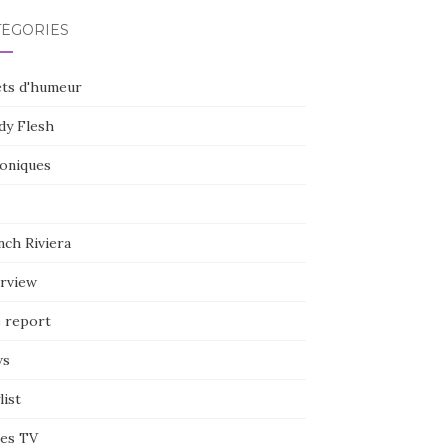
TÉGORIES
ets d'humeur
dy Flesh
oniques
nch Riviera
erview
e report
ws
list
ies TV