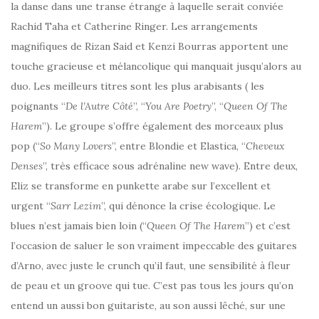
la danse dans une transe étrange à laquelle serait conviée
Rachid Taha et Catherine Ringer. Les arrangements
magnifiques de Rizan Said et Kenzi Bourras apportent une
touche gracieuse et mélancolique qui manquait jusqu’alors au
duo. Les meilleurs titres sont les plus arabisants ( les
poignants “
De l’Autre Côté
”, “
You Are Poetry
”, “
Queen Of The
Harem
”). Le groupe s’offre également des morceaux plus
pop (“
So Many Lovers
”, entre Blondie et Elastica, “
Cheveux
Denses
”, très efficace sous adrénaline new wave). Entre deux,
Eliz se transforme en punkette arabe sur l’excellent et
urgent “
Sarr Lezim
”, qui dénonce la crise écologique. Le
blues n’est jamais bien loin (“
Queen Of The Harem
”) et c’est
l’occasion de saluer le son vraiment impeccable des guitares
d’Arno, avec juste le crunch qu’il faut, une sensibilité à fleur
de peau et un groove qui tue. C’est pas tous les jours qu’on
entend un aussi bon guitariste, au son aussi lêché, sur une