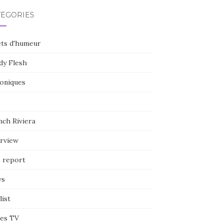
TÉGORIES
ets d'humeur
dy Flesh
oniques
nch Riviera
erview
e report
ws
list
ies TV