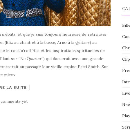
CA
Bill
rs ébats, et que je suis toujours heureuse de retrouver
Can
n (Eliz au chant et à la basse, Arno à la guitare) au
Chr
 le rock’n’roll 70’s et les inspirations spirituelles de
Plant sur “
No Quarter
”) qui danserait avec une grande
Clip
contrerait au passage leur vieille copine Patti Smith. Sur
Fre
re mieux.
Int
RE LA SUITE
Liv
 comments yet
Ne
Play
Sér