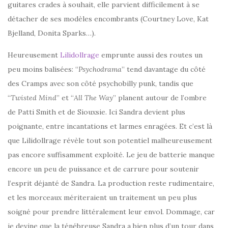
guitares crades à souhait, elle parvient difficilement à se
détacher de ses modèles encombrants (Courtney Love, Kat
Bjelland, Donita Sparks…).
Heureusement
Lilidollrage
emprunte aussi des routes un
peu moins balisées: “
Psychodrama
” tend davantage du côté
des Cramps avec son côté psychobilly punk, tandis que
“
Twisted Mind
” et “
All The Way
” planent autour de l’ombre
de Patti Smith et de Siouxsie. Ici Sandra devient plus
poignante, entre incantations et larmes enragées. Et c’est là
que Lilidollrage révèle tout son potentiel malheureusement
pas encore suffisamment exploité. Le jeu de batterie manque
encore un peu de puissance et de carrure pour soutenir
l’esprit déjanté de Sandra. La production reste rudimentaire,
et les morceaux mériteraient un traitement un peu plus
soigné pour prendre littéralement leur envol. Dommage, car
je devine que la ténébreuse Sandra a bien plus d’un tour dans