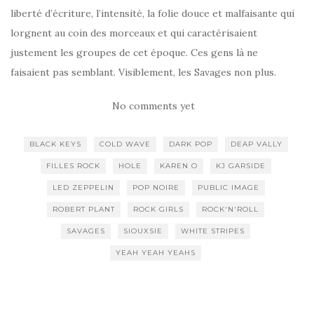
liberté d’écriture, l’intensité, la folie douce et malfaisante qui
lorgnent au coin des morceaux et qui caractérisaient
justement les groupes de cet époque. Ces gens là ne
faisaient pas semblant. Visiblement, les Savages non plus.
No comments yet
BLACK KEYS
COLD WAVE
DARK POP
DEAP VALLY
FILLES ROCK
HOLE
KAREN O
KJ GARSIDE
LED ZEPPELIN
POP NOIRE
PUBLIC IMAGE
ROBERT PLANT
ROCK GIRLS
ROCK'N'ROLL
SAVAGES
SIOUXSIE
WHITE STRIPES
YEAH YEAH YEAHS