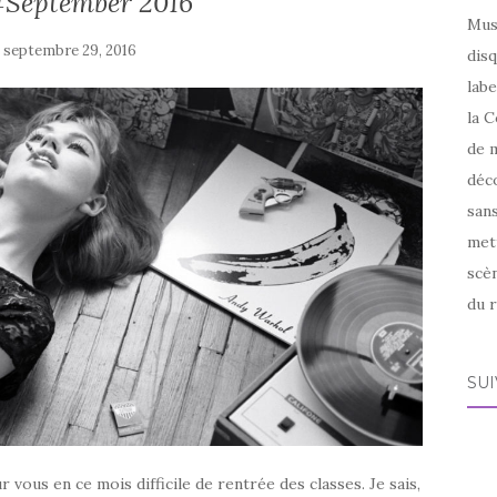
 #September 2016
Mus
e
septembre 29, 2016
disq
labe
la C
de m
déco
sans
met
scèn
du r
SU
r vous en ce mois difficile de rentrée des classes. Je sais,