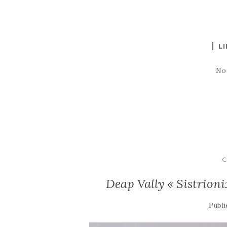
LI
No
C
Deap Vally « Sistrionix
Publi