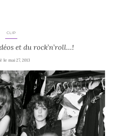
CLIP
idéos et du rock’n’roll…!
é le
mai 27, 2013