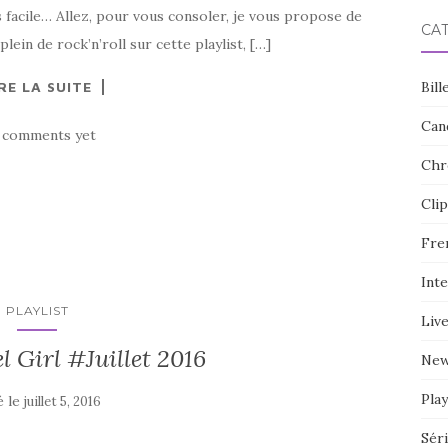
urs facile… Allez, pour vous consoler, je vous propose de
CA
plein de rock’n’roll sur cette playlist, […]
RE LA SUITE
Bill
Can
 comments yet
Chr
Clip
Fre
Int
PLAYLIST
Liv
el Girl #Juillet 2016
Ne
Play
é le
juillet 5, 2016
Sér