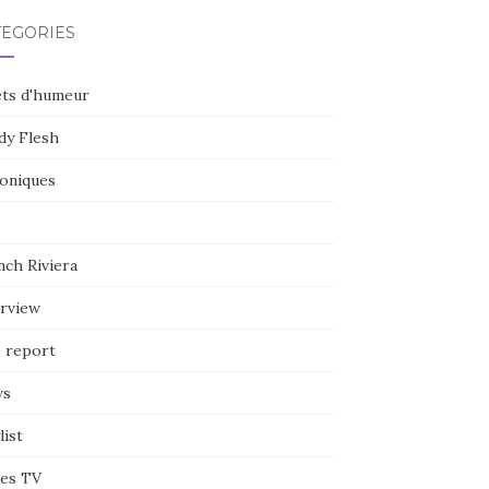
TÉGORIES
ets d'humeur
dy Flesh
oniques
nch Riviera
erview
e report
ws
list
ies TV