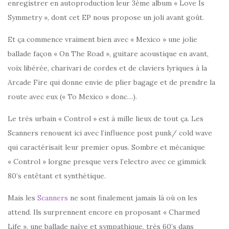
enregistrer en autoproduction leur 3ème album « Love Is
Symmetry », dont cet EP nous propose un joli avant goût.
Et ça commence vraiment bien avec « Mexico » une jolie
ballade façon « On The Road », guitare acoustique en avant,
voix libérée, charivari de cordes et de claviers lyriques à la
Arcade Fire qui donne envie de plier bagage et de prendre la
route avec eux (« To Mexico » donc…).
Le très urbain « Control » est à mille lieux de tout ça. Les
Scanners renouent ici avec l’influence post punk/ cold wave
qui caractérisait leur premier opus. Sombre et mécanique
« Control » lorgne presque vers l’electro avec ce gimmick
80’s entêtant et synthétique.
Mais les
Scanners
ne sont finalement jamais là où on les
attend. Ils surprennent encore en proposant « Charmed
Life », une ballade naïve et sympathique, très 60’s dans