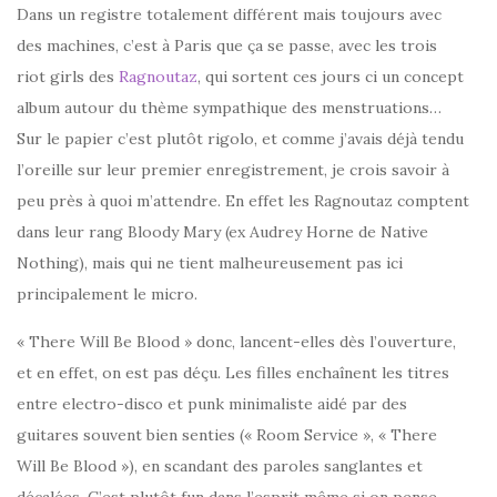
Dans un registre totalement différent mais toujours avec
des machines, c’est à Paris que ça se passe, avec les trois
riot girls des
Ragnoutaz
, qui sortent ces jours ci un concept
album autour du thème sympathique des menstruations…
Sur le papier c’est plutôt rigolo, et comme j’avais déjà tendu
l’oreille sur leur premier enregistrement, je crois savoir à
peu près à quoi m’attendre. En effet les Ragnoutaz comptent
dans leur rang Bloody Mary (ex Audrey Horne de Native
Nothing), mais qui ne tient malheureusement pas ici
principalement le micro.
« There Will Be Blood » donc, lancent-elles dès l’ouverture,
et en effet, on est pas déçu. Les filles enchaînent les titres
entre electro-disco et punk minimaliste aidé par des
guitares souvent bien senties (« Room Service », « There
Will Be Blood »), en scandant des paroles sanglantes et
décalées. C’est plutôt fun dans l’esprit même si on pense