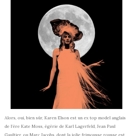
Alors, oui, bien sûr, Karen Elson est un ex top model anglais
de l’ère Kate Moss, égérie de Karl Lagerfeld, Jean Paul
Gaultier, ou Marc Jacobs, dont la jolie frimousse rousse est