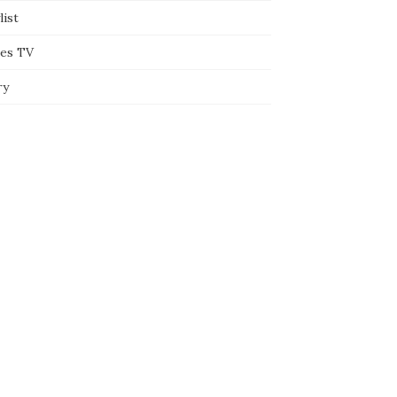
list
ies TV
ry