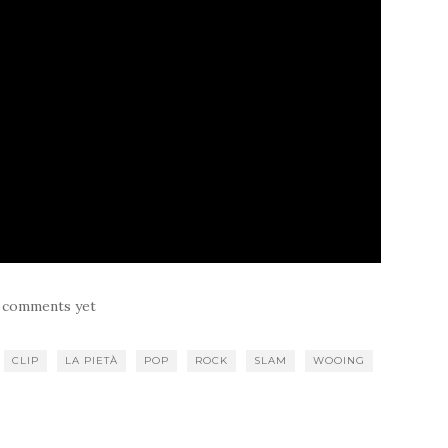
 comments yet
CLIP
LA PIETÀ
POP
ROCK
SLAM
WOOING