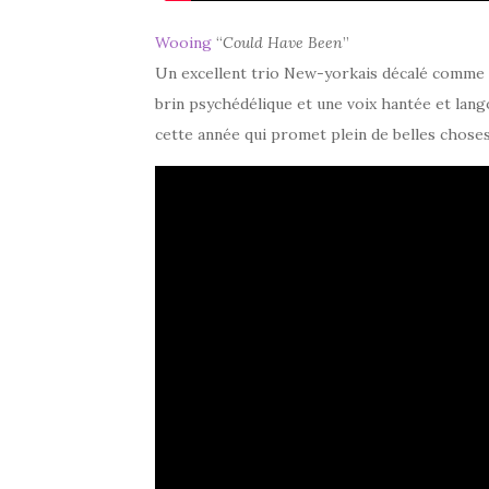
Wooing
“
Could Have Been
”
Un excellent trio New-yorkais décalé comme 
brin psychédélique et une voix hantée et lan
cette année qui promet plein de belles chose