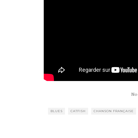
No
BLUES
CATFISH
CHANSON FRANÇAISE