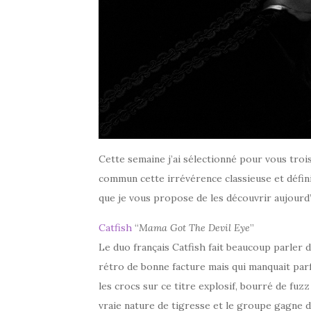
Cette semaine j’ai sélectionné pour vous trois
commun cette irrévérence classieuse et définit
que je vous propose de les découvrir aujourd
Catfish
“
Mama Got The Devil Eye
”
Le duo français Catfish fait beaucoup parler de
rétro de bonne facture mais qui manquait parf
les crocs sur ce titre explosif, bourré de fuz
vraie nature de tigresse et le groupe gagne di