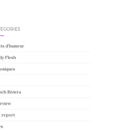
TÉGORIES
ets d'humeur
dy Flesh
oniques
nch Riviera
erview
e report
ws