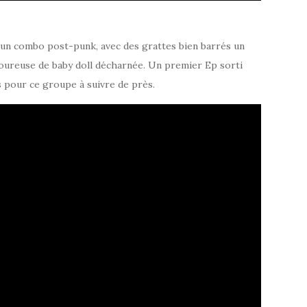
un combo post-punk, avec des grattes bien barrés un
goureuse de baby doll décharnée. Un premier Ep sorti
s pour ce groupe à suivre de près.