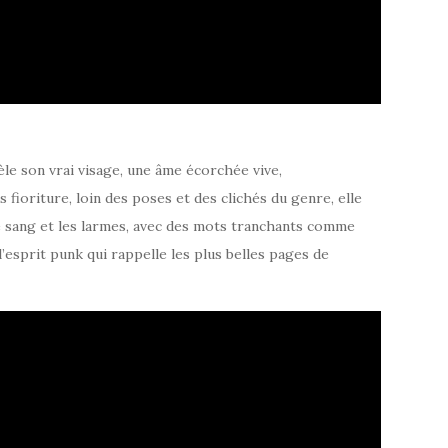
le son vrai visage, une âme écorchée vive,
s fioriture, loin des poses et des clichés du genre, elle
e sang et les larmes, avec des mots tranchants comme
l’esprit punk qui rappelle les plus belles pages de